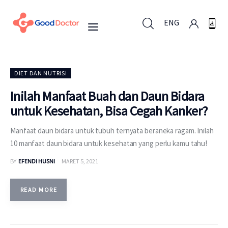
ENG
ENG
DIET DAN NUTRISI
Inilah Manfaat Buah dan Daun Bidara
untuk Kesehatan, Bisa Cegah Kanker?
Untuk Bisnis
Manfaat daun bidara untuk tubuh ternyata beraneka ragam. Inilah
Untuk Anda
10 manfaat daun bidara untuk kesehatan yang perlu kamu tahu!
BY
EFENDI HUSNI
MARET 5, 2021
Mengapa Good Doctor
Berita
READ MORE
Layanan