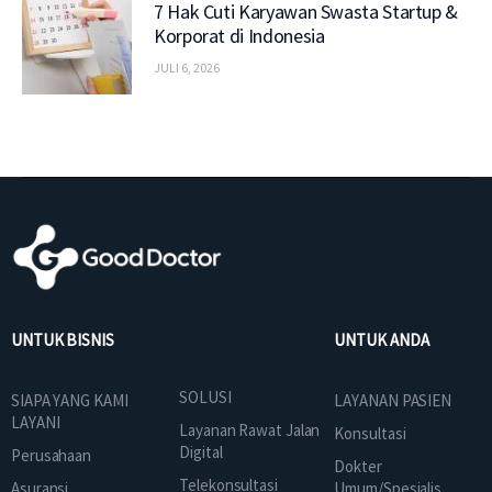
7 Hak Cuti Karyawan Swasta Startup &
Korporat di Indonesia
JULI 6, 2026
UNTUK BISNIS
UNTUK ANDA
SOLUSI
SIAPA YANG KAMI
LAYANAN PASIEN
LAYANI
Layanan Rawat Jalan
Konsultasi
Digital
Perusahaan
Dokter
Telekonsultasi
Asuransi
Umum/Spesialis