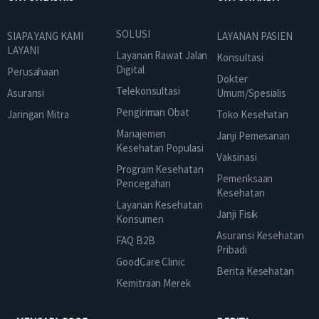
SOLUSI
SIAPA YANG KAMI
LAYANAN PASIEN
LAYANI
Layanan Rawat Jalan
Konsultasi
Digital
Perusahaan
Dokter
Telekonsultasi
Asuransi
Umum/Spesialis
Pengiriman Obat
Jaringan Mitra
Toko Kesehatan
Manajemen
Janji Pemesanan
Kesehatan Populasi
Vaksinasi
Program Kesehatan
Pemeriksaan
Pencegahan
Kesehatan
Layanan Kesehatan
Janji Fisik
Konsumen
Asuransi Kesehatan
FAQ B2B
Pribadi
GoodCare Clinic
Berita Kesehatan
Kemitraan Merek