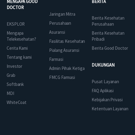
MENGAPA GOOD
BERITA
DOCTOR
Jaringan Mitra
Berita Kesehatan
Perusahaan
EKSPLOR
Perusahaan
Asuransi
Mengapa
Berita Kesehatan
Telekesehatan?
Pribadi
Fasilitas Kesehatan
Cerita Kami
Berita Good Doctor
Pialang Asuransi
Tentang kami
Farmasi
DUKUNGAN
Investor
Admin Pihak Ketiga
Grab
FMCG Farmasi
Pusat Layanan
Softbank
FAQ Aplikasi
MDI
Kebijakan Privasi
WhiteCoat
Ketentuan Layanan