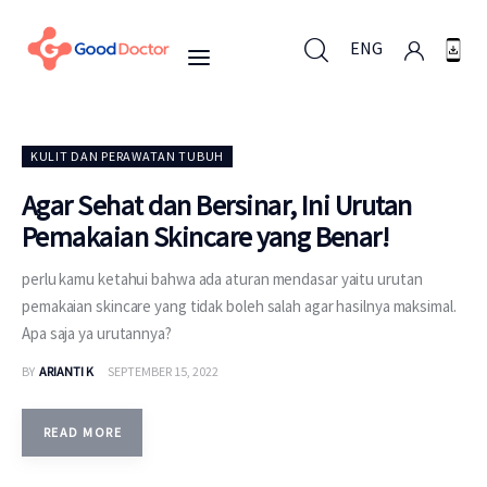
ENG
ENG
KULIT DAN PERAWATAN TUBUH
Agar Sehat dan Bersinar, Ini Urutan
Pemakaian Skincare yang Benar!
Untuk Bisnis
perlu kamu ketahui bahwa ada aturan mendasar yaitu urutan
Untuk Anda
pemakaian skincare yang tidak boleh salah agar hasilnya maksimal.
Apa saja ya urutannya?
Mengapa Good Doctor
BY
ARIANTI K
SEPTEMBER 15, 2022
Berita
READ MORE
Layanan