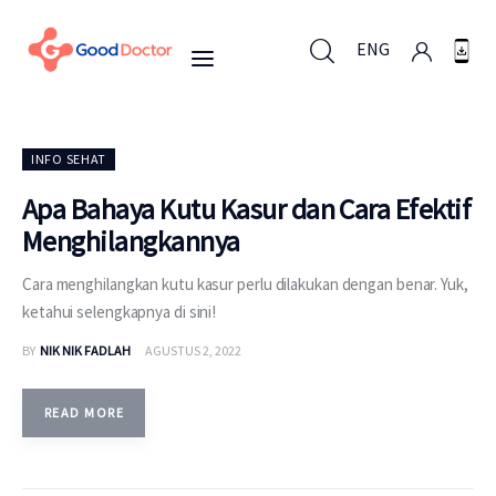
ENG
ENG
INFO SEHAT
Apa Bahaya Kutu Kasur dan Cara Efektif
Menghilangkannya
Untuk Bisnis
Cara menghilangkan kutu kasur perlu dilakukan dengan benar. Yuk,
Untuk Anda
ketahui selengkapnya di sini!
BY
NIK NIK FADLAH
AGUSTUS 2, 2022
Mengapa Good Doctor
Berita
READ MORE
Layanan