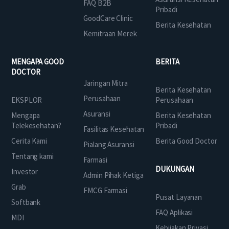
FAQ B2B
Pribadi
GoodCare Clinic
Berita Kesehatan
Kemitraan Merek
MENGAPA GOOD
BERITA
DOCTOR
Jaringan Mitra
Berita Kesehatan
Perusahaan
EKSPLOR
Perusahaan
Asuransi
Mengapa
Berita Kesehatan
Telekesehatan?
Pribadi
Fasilitas Kesehatan
Cerita Kami
Berita Good Doctor
Pialang Asuransi
Tentang kami
Farmasi
DUKUNGAN
Investor
Admin Pihak Ketiga
Grab
FMCG Farmasi
Pusat Layanan
Softbank
FAQ Aplikasi
MDI
Kebijakan Privasi