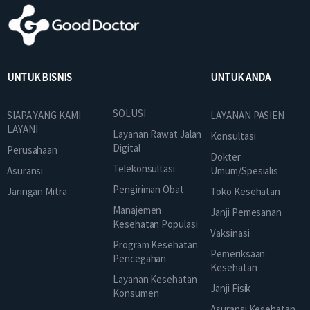
UNTUK BISNIS
UNTUK ANDA
SOLUSI
SIAPA YANG KAMI
LAYANAN PASIEN
LAYANI
Layanan Rawat Jalan
Konsultasi
Digital
Perusahaan
Dokter
Telekonsultasi
Asuransi
Umum/Spesialis
Pengiriman Obat
Jaringan Mitra
Toko Kesehatan
Manajemen
Janji Pemesanan
Kesehatan Populasi
Vaksinasi
Program Kesehatan
Pemeriksaan
Pencegahan
Kesehatan
Layanan Kesehatan
Janji Fisik
Konsumen
Asuransi Kesehatan