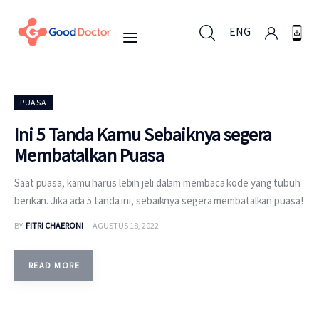
ENG
ENG
PUASA
Ini 5 Tanda Kamu Sebaiknya segera
Membatalkan Puasa
Untuk Bisnis
Saat puasa, kamu harus lebih jeli dalam membaca kode yang tubuh
Untuk Anda
berikan. Jika ada 5 tanda ini, sebaiknya segera membatalkan puasa!
BY
FITRI CHAERONI
AGUSTUS 18, 2022
Mengapa Good Doctor
Berita
READ MORE
Layanan