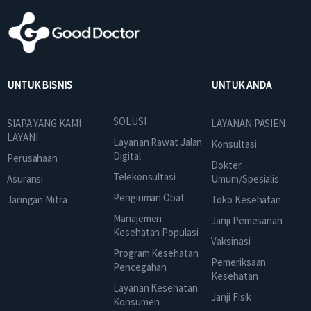
UNTUK BISNIS
UNTUK ANDA
SOLUSI
SIAPA YANG KAMI
LAYANAN PASIEN
LAYANI
Layanan Rawat Jalan
Konsultasi
Digital
Perusahaan
Dokter
Telekonsultasi
Asuransi
Umum/Spesialis
Pengiriman Obat
Jaringan Mitra
Toko Kesehatan
Manajemen
Janji Pemesanan
Kesehatan Populasi
Vaksinasi
Program Kesehatan
Pemeriksaan
Pencegahan
Kesehatan
Layanan Kesehatan
Janji Fisik
Konsumen