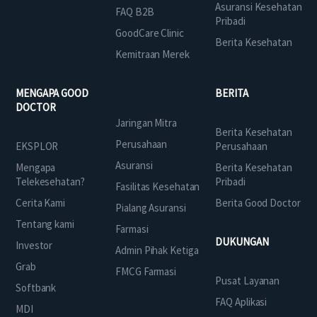
Asuransi Kesehatan
FAQ B2B
Pribadi
GoodCare Clinic
Berita Kesehatan
Kemitraan Merek
MENGAPA GOOD
BERITA
DOCTOR
Jaringan Mitra
Berita Kesehatan
Perusahaan
EKSPLOR
Perusahaan
Asuransi
Mengapa
Berita Kesehatan
Telekesehatan?
Pribadi
Fasilitas Kesehatan
Cerita Kami
Berita Good Doctor
Pialang Asuransi
Tentang kami
Farmasi
DUKUNGAN
Investor
Admin Pihak Ketiga
Grab
FMCG Farmasi
Pusat Layanan
Softbank
FAQ Aplikasi
MDI