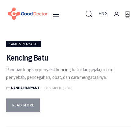
ENG
ENG
KAMUS PENYAKIT
Kencing Batu
Untuk Bisnis
Panduan lengkap penyakit kencing batu dari gejala,ciri-ciri,
penyebab, pencegahan, obat, dan cara mengatasinya.
Untuk Anda
BY
NANDA HADIYANTI
DESEMBER 6, 2020
Mengapa Good Doctor
READ MORE
Berita
Layanan