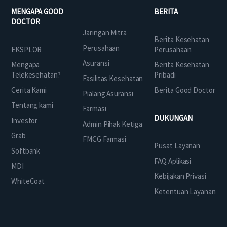
MENGAPA GOOD
BERITA
DOCTOR
Jaringan Mitra
Berita Kesehatan
Perusahaan
EKSPLOR
Perusahaan
Asuransi
Mengapa
Berita Kesehatan
Telekesehatan?
Pribadi
Fasilitas Kesehatan
Cerita Kami
Berita Good Doctor
Pialang Asuransi
Tentang kami
Farmasi
DUKUNGAN
Investor
Admin Pihak Ketiga
Grab
FMCG Farmasi
Pusat Layanan
Softbank
FAQ Aplikasi
MDI
Kebijakan Privasi
WhiteCoat
Ketentuan Layanan