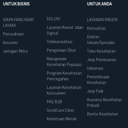
UNTUK BISNIS
UNTUK ANDA
SOLUSI
SIAPA YANG KAMI
LAYANAN PASIEN
LAYANI
Layanan Rawat Jalan
Konsultasi
Digital
Perusahaan
Dokter
Telekonsultasi
Asuransi
Umum/Spesialis
Pengiriman Obat
Jaringan Mitra
Toko Kesehatan
Manajemen
Janji Pemesanan
Kesehatan Populasi
Vaksinasi
Program Kesehatan
Pemeriksaan
Pencegahan
Kesehatan
Layanan Kesehatan
Janji Fisik
Konsumen
Asuransi Kesehatan
FAQ B2B
Pribadi
GoodCare Clinic
Berita Kesehatan
Kemitraan Merek