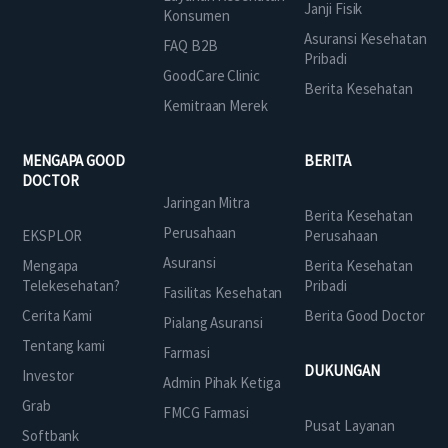
Janji Fisik
Konsumen
Asuransi Kesehatan
FAQ B2B
Pribadi
GoodCare Clinic
Berita Kesehatan
Kemitraan Merek
MENGAPA GOOD
BERITA
DOCTOR
Jaringan Mitra
Berita Kesehatan
Perusahaan
EKSPLOR
Perusahaan
Asuransi
Mengapa
Berita Kesehatan
Telekesehatan?
Pribadi
Fasilitas Kesehatan
Cerita Kami
Berita Good Doctor
Pialang Asuransi
Tentang kami
Farmasi
DUKUNGAN
Investor
Admin Pihak Ketiga
Grab
FMCG Farmasi
Pusat Layanan
Softbank