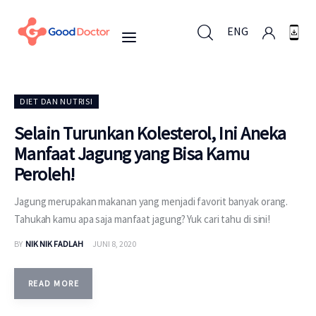
ENG
ENG
DIET DAN NUTRISI
Selain Turunkan Kolesterol, Ini Aneka
Manfaat Jagung yang Bisa Kamu
Untuk Bisnis
Peroleh!
Untuk Anda
Jagung merupakan makanan yang menjadi favorit banyak orang.
Tahukah kamu apa saja manfaat jagung? Yuk cari tahu di sini!
Mengapa Good Doctor
BY
NIK NIK FADLAH
JUNI 8, 2020
Berita
READ MORE
Layanan