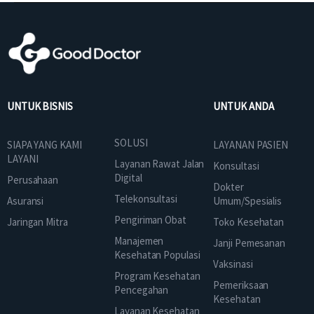
UNTUK BISNIS
UNTUK ANDA
SOLUSI
SIAPA YANG KAMI
LAYANAN PASIEN
LAYANI
Layanan Rawat Jalan
Konsultasi
Digital
Perusahaan
Dokter
Telekonsultasi
Asuransi
Umum/Spesialis
Pengiriman Obat
Jaringan Mitra
Toko Kesehatan
Manajemen
Janji Pemesanan
Kesehatan Populasi
Vaksinasi
Program Kesehatan
Pemeriksaan
Pencegahan
Kesehatan
Layanan Kesehatan