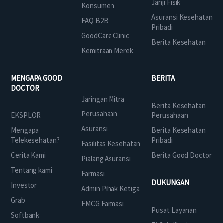
Janji Fisik
Konsumen
Asuransi Kesehatan
FAQ B2B
Pribadi
GoodCare Clinic
Berita Kesehatan
Kemitraan Merek
MENGAPA GOOD
BERITA
DOCTOR
Jaringan Mitra
Berita Kesehatan
Perusahaan
EKSPLOR
Perusahaan
Asuransi
Mengapa
Berita Kesehatan
Telekesehatan?
Pribadi
Fasilitas Kesehatan
Cerita Kami
Berita Good Doctor
Pialang Asuransi
Tentang kami
Farmasi
DUKUNGAN
Investor
Admin Pihak Ketiga
Grab
FMCG Farmasi
Pusat Layanan
Softbank