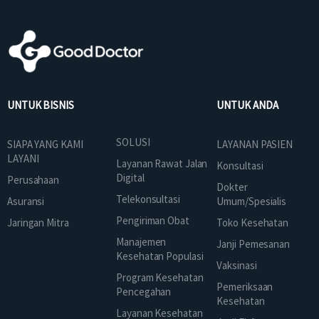
UNTUK BISNIS
UNTUK ANDA
SOLUSI
SIAPA YANG KAMI
LAYANAN PASIEN
LAYANI
Layanan Rawat Jalan
Konsultasi
Digital
Perusahaan
Dokter
Telekonsultasi
Asuransi
Umum/Spesialis
Pengiriman Obat
Jaringan Mitra
Toko Kesehatan
Manajemen
Janji Pemesanan
Kesehatan Populasi
Vaksinasi
Program Kesehatan
Pemeriksaan
Pencegahan
Kesehatan
Layanan Kesehatan