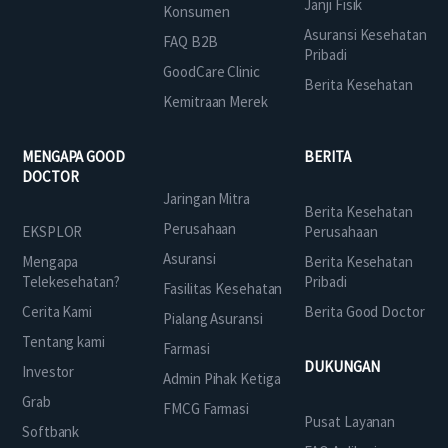
Janji Fisik
Konsumen
Asuransi Kesehatan
FAQ B2B
Pribadi
GoodCare Clinic
Berita Kesehatan
Kemitraan Merek
MENGAPA GOOD
BERITA
DOCTOR
Jaringan Mitra
Berita Kesehatan
Perusahaan
EKSPLOR
Perusahaan
Asuransi
Mengapa
Berita Kesehatan
Telekesehatan?
Pribadi
Fasilitas Kesehatan
Cerita Kami
Berita Good Doctor
Pialang Asuransi
Tentang kami
Farmasi
DUKUNGAN
Investor
Admin Pihak Ketiga
Grab
FMCG Farmasi
Pusat Layanan
Softbank