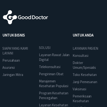
UNTUK BISNIS
UNTUK ANDA
SOLUSI
SIAPA YANG KAMI
LAYANAN PASIEN
LAYANI
Layanan Rawat Jalan
Konsultasi
Digital
Perusahaan
Dokter
Telekonsultasi
Asuransi
Umum/Spesialis
Pengiriman Obat
Jaringan Mitra
Toko Kesehatan
Manajemen
Janji Pemesanan
Kesehatan Populasi
Vaksinasi
Program Kesehatan
Pemeriksaan
Pencegahan
Kesehatan
Layanan Kesehatan