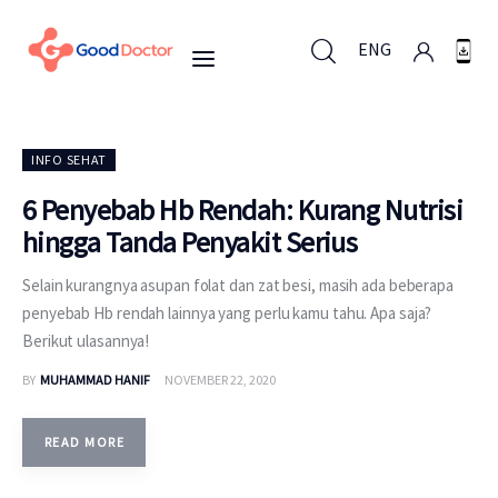
ENG
ENG
INFO SEHAT
6 Penyebab Hb Rendah: Kurang Nutrisi
hingga Tanda Penyakit Serius
Untuk Bisnis
Selain kurangnya asupan folat dan zat besi, masih ada beberapa
Untuk Anda
penyebab Hb rendah lainnya yang perlu kamu tahu. Apa saja?
Berikut ulasannya!
Mengapa Good Doctor
BY
MUHAMMAD HANIF
NOVEMBER 22, 2020
Berita
READ MORE
Layanan