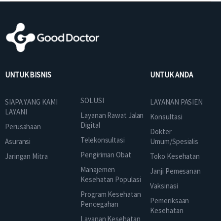
UNTUK BISNIS
UNTUK ANDA
SOLUSI
SIAPA YANG KAMI
LAYANAN PASIEN
LAYANI
Layanan Rawat Jalan
Konsultasi
Digital
Perusahaan
Dokter
Telekonsultasi
Asuransi
Umum/Spesialis
Pengiriman Obat
Jaringan Mitra
Toko Kesehatan
Manajemen
Janji Pemesanan
Kesehatan Populasi
Vaksinasi
Program Kesehatan
Pemeriksaan
Pencegahan
Kesehatan
Layanan Kesehatan