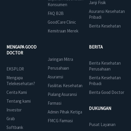
Janji Fisik
Konsumen
Asuransi Kesehatan
FAQ B2B
Pribadi
GoodCare Clinic
Berita Kesehatan
Kemitraan Merek
MENGAPA GOOD
BERITA
DOCTOR
Jaringan Mitra
Berita Kesehatan
Perusahaan
EKSPLOR
Perusahaan
Asuransi
Mengapa
Berita Kesehatan
Telekesehatan?
Pribadi
Fasilitas Kesehatan
Cerita Kami
Berita Good Doctor
Pialang Asuransi
Tentang kami
Farmasi
DUKUNGAN
Investor
Admin Pihak Ketiga
Grab
FMCG Farmasi
Pusat Layanan
Softbank