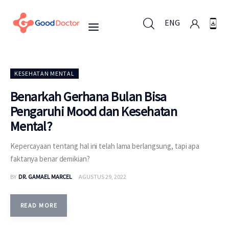
ENG
ENG
KESEHATAN MENTAL
Benarkah Gerhana Bulan Bisa
Pengaruhi Mood dan Kesehatan
Untuk Bisnis
Mental?
Untuk Anda
Kepercayaan tentang hal ini telah lama berlangsung, tapi apa
faktanya benar demikian?
Mengapa Good Doctor
BY
DR. GAMAEL MARCEL
AGUSTUS 29, 2022
Berita
READ MORE
Layanan