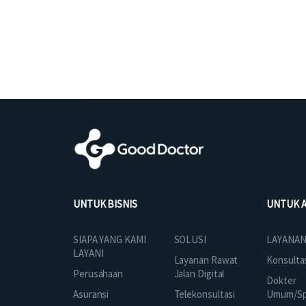
UNTUK BISNIS
UNTUK 
SOLUSI
SIAPA YANG KAMI
LAYANAN
LAYANI
Layanan Rawat
Konsulta
Jalan Digital
Perusahaan
Dokter
Telekonsultasi
Asuransi
Umum/Spe