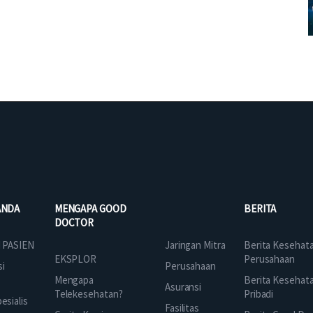
ANDA
MENGAPA GOOD
BERITA
DOCTOR
Jaringan Mitra
 PASIEN
Berita Kesehat
EKSPLOR
Perusahaan
Perusahaan
si
Mengapa
Berita Kesehat
Asuransi
Telekesehatan?
Pribadi
sialis
Fasilitas