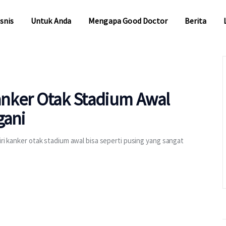
snis
Untuk Anda
Mengapa Good Doctor
Berita
snis
Untuk Anda
Mengapa Good Doctor
Berita
Kanker Otak Stadium Awal
gani
iri kanker otak stadium awal bisa seperti pusing yang sangat