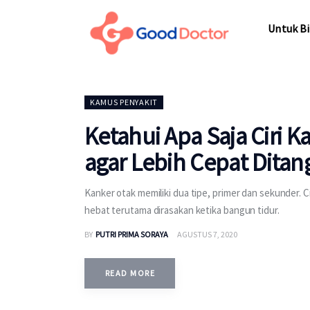
Untuk Bisnis
Untuk Bi
Untuk Anda
Mengapa Good Doctor
Untuk Bi
KAMUS PENYAKIT
Berita
Ketahui Apa Saja Ciri 
Layanan
agar Lebih Cepat Ditan
Kanker otak memiliki dua tipe, primer dan sekunder. C
hebat terutama dirasakan ketika bangun tidur.
BY
PUTRI PRIMA SORAYA
AGUSTUS 7, 2020
READ MORE