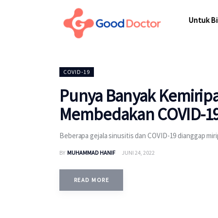
Untuk Bisnis
Untuk Bi
Untuk Anda
Mengapa Good Doctor
Untuk Bi
COVID-19
Berita
Punya Banyak Kemiripan
Layanan
Membedakan COVID-19 d
Beberapa gejala sinusitis dan COVID-19 dianggap mi
BY
MUHAMMAD HANIF
JUNI 24, 2022
READ MORE