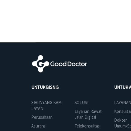
UNTUK BISNIS
UNTUK 
SOLUSI
SIAPA YANG KAMI
LAYANAN
LAYANI
Layanan Rawat
Konsulta
Jalan Digital
Perusahaan
Dokter
Telekonsultasi
Asuransi
Umum/Spe