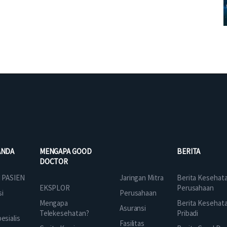
ANDA
MENGAPA GOOD
BERITA
DOCTOR
Jaringan Mitra
 PASIEN
Berita Kesehat
EKSPLOR
Perusahaan
Perusahaan
si
Mengapa
Berita Kesehat
Asuransi
Telekesehatan?
Pribadi
sialis
Fasilitas