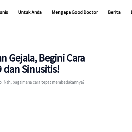
snis
Untuk Anda
Mengapa Good Doctor
Berita
snis
Untuk Anda
Mengapa Good Doctor
Berita
 Gejala, Begini Cara
an Sinusitis!
rip. Nah, bagaimana cara tepat membedakannya?