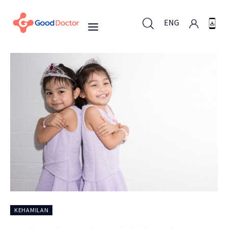
ENG
ENG
Untuk Bisnis
Untuk Anda
Mengapa Good Doctor
Berita
KEHAMILAN
Layanan