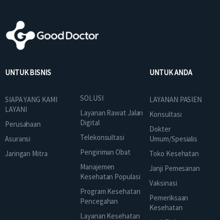
UNTUK BISNIS
UNTUK ANDA
SOLUSI
SIAPA YANG KAMI
LAYANAN PASIEN
LAYANI
Layanan Rawat Jalan
Konsultasi
Digital
Perusahaan
Dokter
Telekonsultasi
Asuransi
Umum/Spesialis
Pengiriman Obat
Jaringan Mitra
Toko Kesehatan
Manajemen
Janji Pemesanan
Kesehatan Populasi
Vaksinasi
Program Kesehatan
Pemeriksaan
Pencegahan
Kesehatan
Layanan Kesehatan