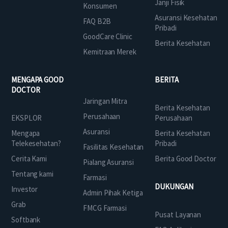
Janji Fisik
Konsumen
Asuransi Kesehatan
FAQ B2B
Pribadi
GoodCare Clinic
Berita Kesehatan
Kemitraan Merek
MENGAPA GOOD
BERITA
DOCTOR
Jaringan Mitra
Berita Kesehatan
Perusahaan
EKSPLOR
Perusahaan
Asuransi
Mengapa
Berita Kesehatan
Telekesehatan?
Pribadi
Fasilitas Kesehatan
Cerita Kami
Berita Good Doctor
Pialang Asuransi
Tentang kami
Farmasi
DUKUNGAN
Investor
Admin Pihak Ketiga
Grab
FMCG Farmasi
Pusat Layanan
Softbank