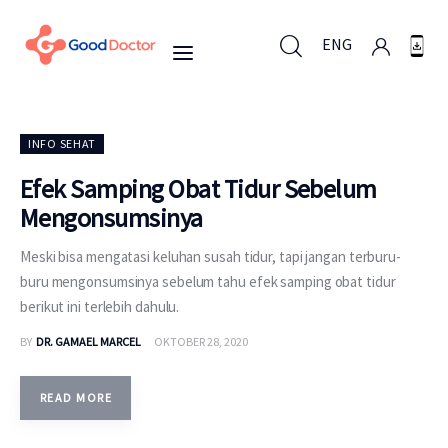
ENG
ENG
INFO SEHAT
Efek Samping Obat Tidur Sebelum
Mengonsumsinya
Untuk Bisnis
Meski bisa mengatasi keluhan susah tidur, tapi jangan terburu-
Untuk Anda
buru mengonsumsinya sebelum tahu efek samping obat tidur
berikut ini terlebih dahulu.
Mengapa Good Doctor
BY
DR. GAMAEL MARCEL
OKTOBER 28, 2020
Berita
READ MORE
Layanan