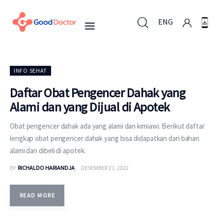
ENG
ENG
INFO SEHAT
Daftar Obat Pengencer Dahak yang
Alami dan yang Dijual di Apotek
Untuk Bisnis
Obat pengencer dahak ada yang alami dan kimiawi. Berikut daftar
Untuk Anda
lengkap obat pengencer dahak yang bisa didapatkan dari bahan
alami dan dibeli di apotek.
Mengapa Good Doctor
BY
RICHALDO HARIANDJA
DESEMBER 21, 2022
Berita
READ MORE
Layanan