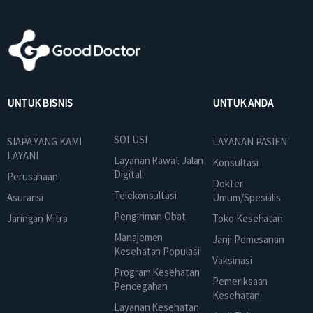
UNTUK BISNIS
UNTUK ANDA
SOLUSI
SIAPA YANG KAMI
LAYANAN PASIEN
LAYANI
Layanan Rawat Jalan
Konsultasi
Digital
Perusahaan
Dokter
Telekonsultasi
Asuransi
Umum/Spesialis
Pengiriman Obat
Jaringan Mitra
Toko Kesehatan
Manajemen
Janji Pemesanan
Kesehatan Populasi
Vaksinasi
Program Kesehatan
Pemeriksaan
Pencegahan
Kesehatan
Layanan Kesehatan