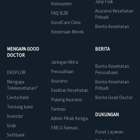
Janji Fisik
Konsumen
Asuransi Kesehatan
FAQ B2B
Pribadi
GoodCare Clinic
Berita Kesehatan
Kemitraan Merek
MENGAPA GOOD
BERITA
DOCTOR
Jaringan Mitra
Berita Kesehatan
Perusahaan
EKSPLOR
Perusahaan
Asuransi
Mengapa
Berita Kesehatan
Telekesehatan?
Pribadi
Fasilitas Kesehatan
Cerita Kami
Berita Good Doctor
Pialang Asuransi
Tentang kami
Farmasi
DUKUNGAN
Investor
Admin Pihak Ketiga
Grab
FMCG Farmasi
Pusat Layanan
Softbank