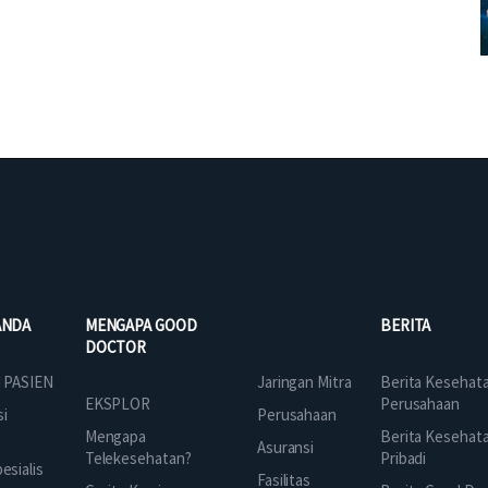
ANDA
MENGAPA GOOD
BERITA
DOCTOR
Jaringan Mitra
 PASIEN
Berita Kesehat
EKSPLOR
Perusahaan
Perusahaan
si
Mengapa
Berita Kesehat
Asuransi
Telekesehatan?
Pribadi
sialis
Fasilitas