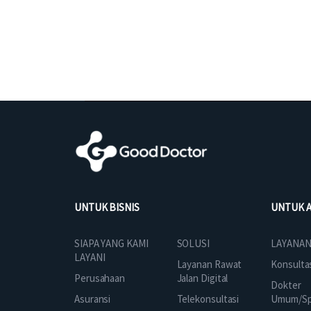
UNTUK BISNIS
UNTUK 
SOLUSI
SIAPA YANG KAMI
LAYANAN
LAYANI
Layanan Rawat
Konsulta
Jalan Digital
Perusahaan
Dokter
Telekonsultasi
Asuransi
Umum/Spe