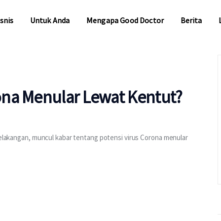
snis
Untuk Anda
Mengapa Good Doctor
Berita
snis
Untuk Anda
Mengapa Good Doctor
Berita
na Menular Lewat Kentut?
 Belakangan, muncul kabar tentang potensi virus Corona menular