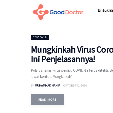
Untuk Bisnis
Untuk Bi
Untuk Anda
Mengapa Good Doctor
Untuk Bi
COVID-19
Berita
Mungkinkah Virus Coro
Layanan
Ini Penjelasannya!
Pola transmisi virus pemicu COVID-19 terus diteliti.
lewat kentut. Mungkinkah?
BY
MUHAMMAD HANIF
OKTOBER 31, 2020
READ MORE