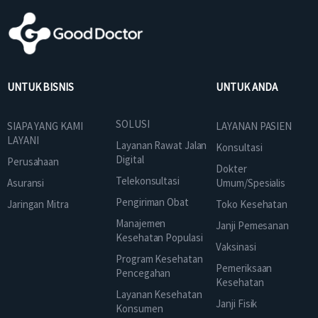
UNTUK BISNIS
UNTUK ANDA
SOLUSI
SIAPA YANG KAMI
LAYANAN PASIEN
LAYANI
Layanan Rawat Jalan
Konsultasi
Digital
Perusahaan
Dokter
Telekonsultasi
Asuransi
Umum/Spesialis
Pengiriman Obat
Jaringan Mitra
Toko Kesehatan
Manajemen
Janji Pemesanan
Kesehatan Populasi
Vaksinasi
Program Kesehatan
Pemeriksaan
Pencegahan
Kesehatan
Layanan Kesehatan
Janji Fisik
Konsumen