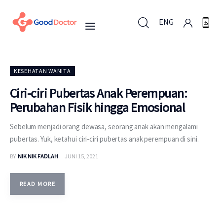
ENG
ENG
KESEHATAN WANITA
Ciri-ciri Pubertas Anak Perempuan:
Perubahan Fisik hingga Emosional
Untuk Bisnis
Sebelum menjadi orang dewasa, seorang anak akan mengalami
Untuk Anda
pubertas. Yuk, ketahui ciri-ciri pubertas anak perempuan di sini.
BY
NIK NIK FADLAH
JUNI 15, 2021
Mengapa Good Doctor
Berita
READ MORE
Layanan