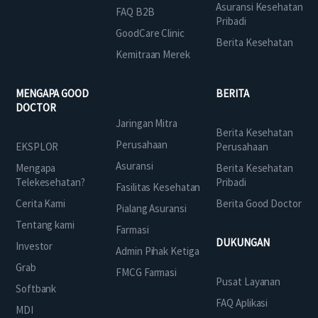
Asuransi Kesehatan
FAQ B2B
Pribadi
GoodCare Clinic
Berita Kesehatan
Kemitraan Merek
MENGAPA GOOD
BERITA
DOCTOR
Jaringan Mitra
Berita Kesehatan
Perusahaan
EKSPLOR
Perusahaan
Asuransi
Mengapa
Berita Kesehatan
Telekesehatan?
Pribadi
Fasilitas Kesehatan
Cerita Kami
Berita Good Doctor
Pialang Asuransi
Tentang kami
Farmasi
DUKUNGAN
Investor
Admin Pihak Ketiga
Grab
FMCG Farmasi
Pusat Layanan
Softbank
FAQ Aplikasi
MDI