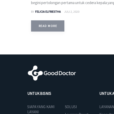
begini pertolongan pertama untuk cedera kepala yang
BY
FELICIA ELFRIESTHA
JULI 2, 2020
READ MORE
UNTUK BISNIS
UNTUK 
SOLUSI
SIAPA YANG KAMI
LAYANAN
LAYANI