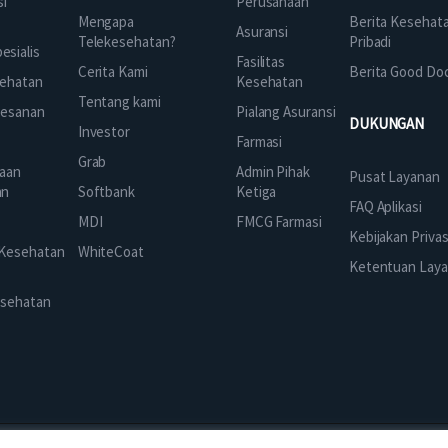
Perusahaan
si
Mengapa
Berita Kesehat
Asuransi
Telekesehatan?
Pribadi
sialis
Fasilitas
Cerita Kami
Berita Good Do
Kesehatan
ehatan
Tentang kami
Pialang Asuransi
mesanan
DUKUNGAN
Investor
Farmasi
Grab
Admin Pihak
aan
Pusat Layanan
Ketiga
an
Softbank
FAQ Aplikasi
FMCG Farmasi
k
MDI
Kebijakan Privas
 Kesehatan
WhiteCoat
Ketentuan Lay
esehatan