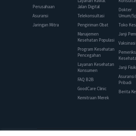
Layanan Rawat
Konsulta
Jalan Digital
Perusahaan
Dokter
Telekonsultasi
Asuransi
Umum/Spe
Pengiriman Obat
Jaringan Mitra
Toko Kes
Manajemen
Janji Pe
Kesehatan Populasi
Vaksinasi
Program Kesehatan
Pemeriks
Pencegahan
Kesehat
Layanan Kesehatan
Janji Fisi
Konsumen
Asuransi
FAQ B2B
Pribadi
GoodCare Clinic
Berita K
Kemitraan Merek