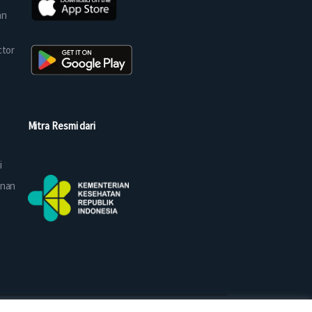
an
ctor
Mitra Resmi dari
i
anan