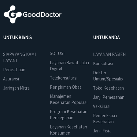
UNTUK BISNIS
UNTUK ANDA
SOLUSI
SIAPA YANG KAMI
LAYANAN PASIEN
LAYANI
Layanan Rawat Jalan
Konsultasi
Digital
Perusahaan
Dokter
Telekonsultasi
Asuransi
Umum/Spesialis
Pengiriman Obat
Jaringan Mitra
Toko Kesehatan
Manajemen
Janji Pemesanan
Kesehatan Populasi
Vaksinasi
Program Kesehatan
Pemeriksaan
Pencegahan
Kesehatan
Layanan Kesehatan
Janji Fisik
Konsumen