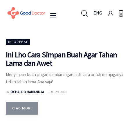
ENG
ENG
INFO SEHAT
Ini Lho Cara Simpan Buah Agar Tahan
Lama dan Awet
Untuk Bisnis
Menyimpan buah jangan sembarangan, ada cara untuk menjaganya
Untuk Anda
tetap tahan lama. Apa saja?
BY
RICHALDO HARIANDJA
JULI 29, 2020
Mengapa Good Doctor
Berita
READ MORE
Layanan