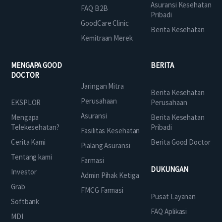
Asuransi Kesehatan
FAQ B2B
Pribadi
GoodCare Clinic
Berita Kesehatan
Kemitraan Merek
MENGAPA GOOD
BERITA
DOCTOR
Jaringan Mitra
Berita Kesehatan
Perusahaan
EKSPLOR
Perusahaan
Asuransi
Mengapa
Berita Kesehatan
Telekesehatan?
Pribadi
Fasilitas Kesehatan
Cerita Kami
Berita Good Doctor
Pialang Asuransi
Tentang kami
Farmasi
DUKUNGAN
Investor
Admin Pihak Ketiga
Grab
FMCG Farmasi
Pusat Layanan
Softbank
FAQ Aplikasi
MDI