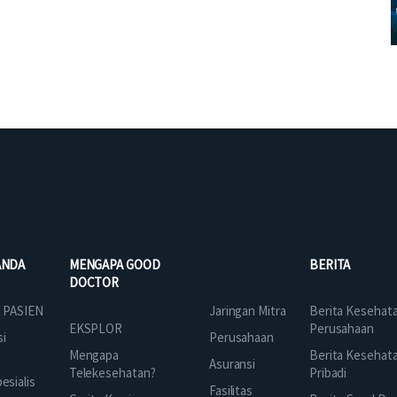
ANDA
MENGAPA GOOD
BERITA
DOCTOR
Jaringan Mitra
 PASIEN
Berita Kesehat
EKSPLOR
Perusahaan
Perusahaan
si
Mengapa
Berita Kesehat
Asuransi
Telekesehatan?
Pribadi
sialis
Fasilitas