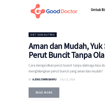
Untuk Bisnis
Untuk Bi
Untuk Anda
Mengapa Good Doctor
Untuk Bi
DIET DAN NUTRISI
Berita
Aman dan Mudah, Yuk 
Layanan
Perut Buncit Tanpa Ola
Cara mengecilkan perut buncit tanpa olahraga bisa d
menghilangkan perut buncit yang aman dan mudah?
BY
AJENG DWIRI BANYU
JULI 11, 2020
READ MORE