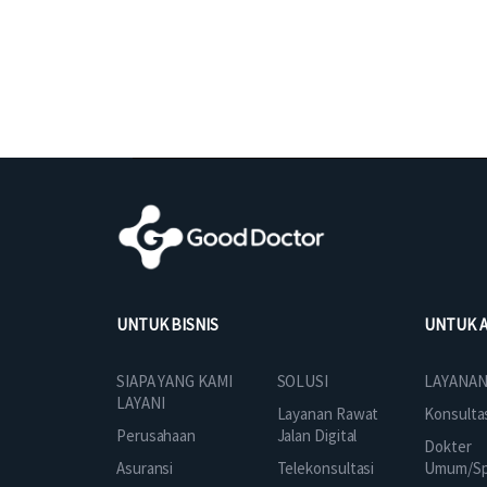
UNTUK BISNIS
UNTUK 
SOLUSI
SIAPA YANG KAMI
LAYANAN
LAYANI
Layanan Rawat
Konsulta
Jalan Digital
Perusahaan
Dokter
Telekonsultasi
Asuransi
Umum/Spe