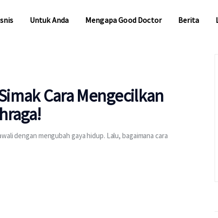
snis
Untuk Anda
Mengapa Good Doctor
Berita
snis
Untuk Anda
Mengapa Good Doctor
Berita
Simak Cara Mengecilkan
hraga!
iawali dengan mengubah gaya hidup. Lalu, bagaimana cara