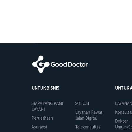
UNTUK BISNIS
UNTUK 
SOLUSI
SIAPA YANG KAMI
LAYANAN
LAYANI
Layanan Rawat
Konsulta
Jalan Digital
Perusahaan
Dokter
Telekonsultasi
Asuransi
Umum/Spe