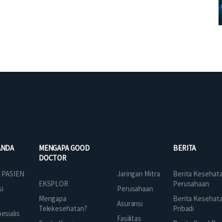
ANDA
MENGAPA GOOD
BERITA
DOCTOR
Jaringan Mitra
 PASIEN
Berita Kesehat
EKSPLOR
Perusahaan
Perusahaan
si
Mengapa
Berita Kesehat
Asuransi
Telekesehatan?
Pribadi
sialis
Fasilitas