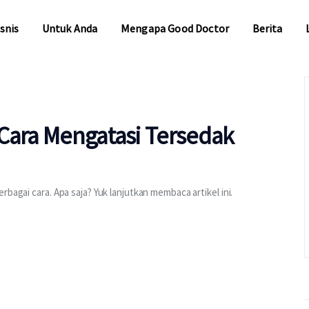
snis
Untuk Anda
Mengapa Good Doctor
Berita
snis
Untuk Anda
Mengapa Good Doctor
Berita
Cara Mengatasi Tersedak
bagai cara. Apa saja? Yuk lanjutkan membaca artikel ini.