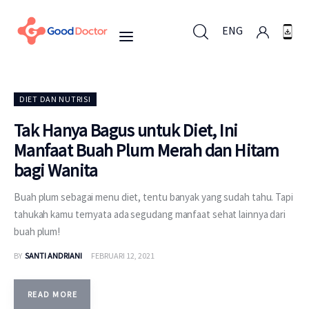
ENG
ENG
DIET DAN NUTRISI
Tak Hanya Bagus untuk Diet, Ini
Manfaat Buah Plum Merah dan Hitam
Untuk Bisnis
bagi Wanita
Untuk Anda
Buah plum sebagai menu diet, tentu banyak yang sudah tahu. Tapi
tahukah kamu ternyata ada segudang manfaat sehat lainnya dari
Mengapa Good Doctor
buah plum!
BY
SANTI ANDRIANI
FEBRUARI 12, 2021
Berita
Layanan
READ MORE