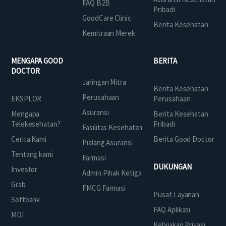
FAQ B2B
Pribadi
GoodCare Clinic
Berita Kesehatan
Kemitraan Merek
MENGAPA GOOD
BERITA
DOCTOR
Jaringan Mitra
Berita Kesehatan
Perusahaan
EKSPLOR
Perusahaan
Asuransi
Mengapa
Berita Kesehatan
Telekesehatan?
Pribadi
Fasilitas Kesehatan
Cerita Kami
Berita Good Doctor
Pialang Asuransi
Tentang kami
Farmasi
DUKUNGAN
Investor
Admin Pihak Ketiga
Grab
FMCG Farmasi
Pusat Layanan
Softbank
FAQ Aplikasi
MDI
Kebijakan Privasi