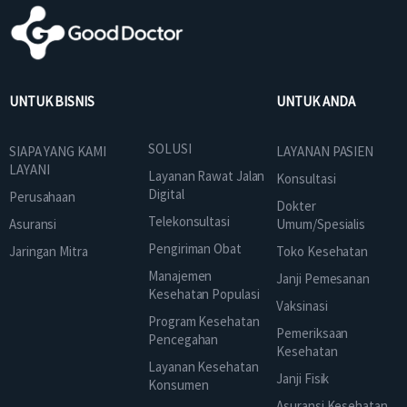
UNTUK BISNIS
UNTUK ANDA
SOLUSI
SIAPA YANG KAMI
LAYANAN PASIEN
LAYANI
Layanan Rawat Jalan
Konsultasi
Digital
Perusahaan
Dokter
Telekonsultasi
Asuransi
Umum/Spesialis
Pengiriman Obat
Jaringan Mitra
Toko Kesehatan
Manajemen
Janji Pemesanan
Kesehatan Populasi
Vaksinasi
Program Kesehatan
Pemeriksaan
Pencegahan
Kesehatan
Layanan Kesehatan
Janji Fisik
Konsumen
Asuransi Kesehatan