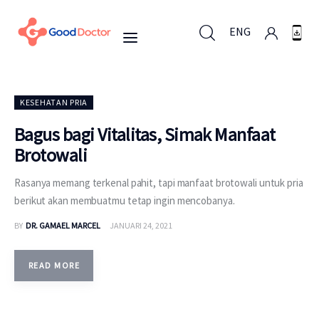
ENG
ENG
KESEHATAN PRIA
Bagus bagi Vitalitas, Simak Manfaat
Brotowali
Untuk Bisnis
Rasanya memang terkenal pahit, tapi manfaat brotowali untuk pria
Untuk Anda
berikut akan membuatmu tetap ingin mencobanya.
BY
DR. GAMAEL MARCEL
JANUARI 24, 2021
Mengapa Good Doctor
Berita
READ MORE
Layanan