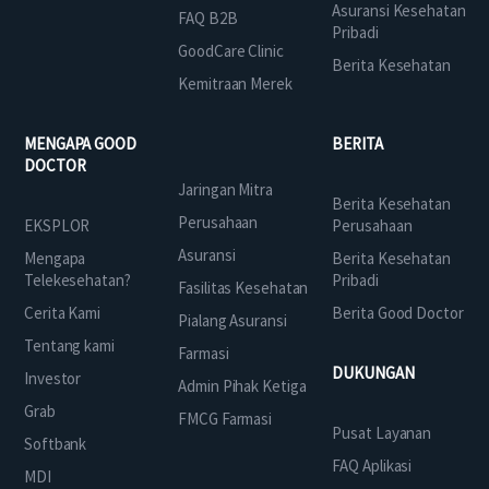
Asuransi Kesehatan
FAQ B2B
Pribadi
GoodCare Clinic
Berita Kesehatan
Kemitraan Merek
MENGAPA GOOD
BERITA
DOCTOR
Jaringan Mitra
Berita Kesehatan
Perusahaan
EKSPLOR
Perusahaan
Asuransi
Mengapa
Berita Kesehatan
Telekesehatan?
Pribadi
Fasilitas Kesehatan
Cerita Kami
Berita Good Doctor
Pialang Asuransi
Tentang kami
Farmasi
DUKUNGAN
Investor
Admin Pihak Ketiga
Grab
FMCG Farmasi
Pusat Layanan
Softbank
FAQ Aplikasi
MDI