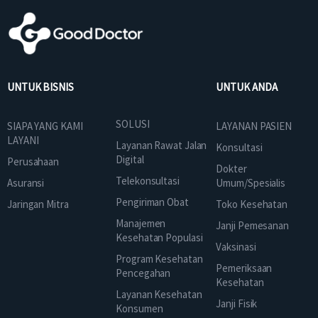
UNTUK BISNIS
UNTUK ANDA
SOLUSI
SIAPA YANG KAMI
LAYANAN PASIEN
LAYANI
Layanan Rawat Jalan
Konsultasi
Digital
Perusahaan
Dokter
Telekonsultasi
Asuransi
Umum/Spesialis
Pengiriman Obat
Jaringan Mitra
Toko Kesehatan
Manajemen
Janji Pemesanan
Kesehatan Populasi
Vaksinasi
Program Kesehatan
Pemeriksaan
Pencegahan
Kesehatan
Layanan Kesehatan
Janji Fisik
Konsumen