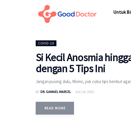
Untuk Bisnis
Untuk Bi
Untuk Anda
Mengapa Good Doctor
Untuk Bi
COVID-19
Berita
Si Kecil Anosmia hingg
Layanan
dengan 5 Tips Ini
Jangan pusing dulu, Moms, yuk coba tips berikut aga
BY
DR. GAMAEL MARCEL
JULI 16, 2022
READ MORE