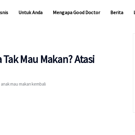
snis
Untuk Anda
Mengapa Good Doctor
Berita
snis
Untuk Anda
Mengapa Good Doctor
Berita
a Tak Mau Makan? Atasi
r anak mau makan kembali