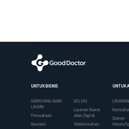
UNTUK BISNIS
UNTUK 
SOLUSI
SIAPA YANG KAMI
LAYANAN
LAYANI
Layanan Rawat
Konsulta
Jalan Digital
Perusahaan
Dokter
Telekonsultasi
Asuransi
Umum/Spe