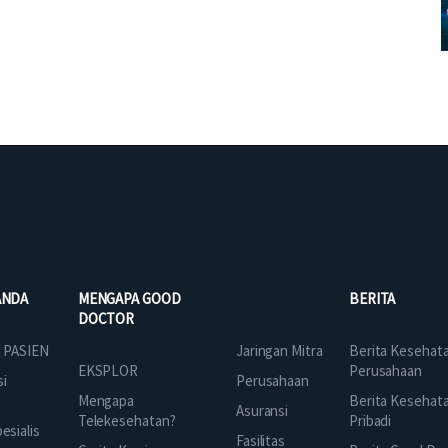
ANDA
MENGAPA GOOD
BERITA
DOCTOR
Jaringan Mitra
 PASIEN
Berita Kesehat
EKSPLOR
Perusahaan
Perusahaan
si
Mengapa
Berita Kesehat
Asuransi
Telekesehatan?
Pribadi
sialis
Fasilitas