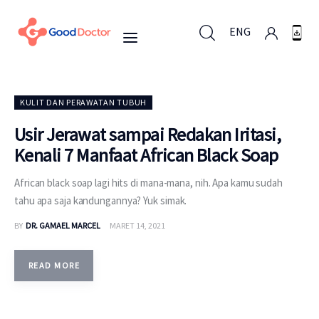
ENG
ENG
KULIT DAN PERAWATAN TUBUH
Usir Jerawat sampai Redakan Iritasi,
Kenali 7 Manfaat African Black Soap
Untuk Bisnis
African black soap lagi hits di mana-mana, nih. Apa kamu sudah
Untuk Anda
tahu apa saja kandungannya? Yuk simak.
BY
DR. GAMAEL MARCEL
MARET 14, 2021
Mengapa Good Doctor
Berita
READ MORE
Layanan