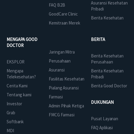
Asuransi Kesehatan
FAQ B2B
Pribadi
GoodCare Clinic
Berita Kesehatan
Kemitraan Merek
MENGAPA GOOD
BERITA
DOCTOR
Jaringan Mitra
Berita Kesehatan
Perusahaan
EKSPLOR
Perusahaan
Asuransi
Mengapa
Berita Kesehatan
Telekesehatan?
Pribadi
Fasilitas Kesehatan
Cerita Kami
Berita Good Doctor
Pialang Asuransi
Tentang kami
Farmasi
DUKUNGAN
Investor
Admin Pihak Ketiga
Grab
FMCG Farmasi
Pusat Layanan
Softbank
FAQ Aplikasi
MDI