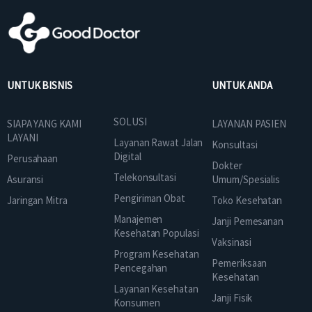
UNTUK BISNIS
UNTUK ANDA
SOLUSI
SIAPA YANG KAMI
LAYANAN PASIEN
LAYANI
Layanan Rawat Jalan
Konsultasi
Digital
Perusahaan
Dokter
Telekonsultasi
Asuransi
Umum/Spesialis
Pengiriman Obat
Jaringan Mitra
Toko Kesehatan
Manajemen
Janji Pemesanan
Kesehatan Populasi
Vaksinasi
Program Kesehatan
Pemeriksaan
Pencegahan
Kesehatan
Layanan Kesehatan
Janji Fisik
Konsumen