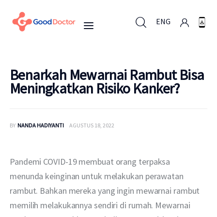
ENG
ENG
Benarkah Mewarnai Rambut Bisa
Meningkatkan Risiko Kanker?
Untuk Bisnis
BY
NANDA HADIYANTI
AGUSTUS 18, 2022
Untuk Anda
Mengapa Good Doctor
Pandemi COVID-19 membuat orang terpaksa 
menunda keinginan untuk melakukan perawatan 
Berita
rambut. Bahkan mereka yang ingin mewarnai rambut 
memilih melakukannya sendiri di rumah. Mewarnai 
Layanan