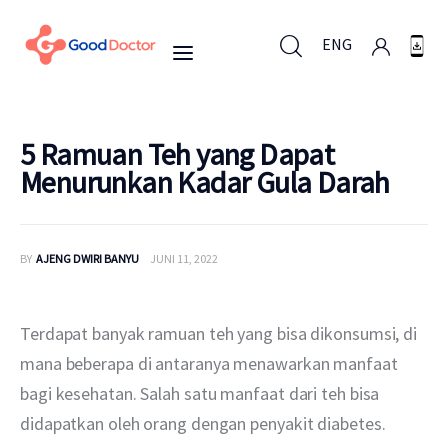
ENG
ENG
5 Ramuan Teh yang Dapat
Menurunkan Kadar Gula Darah
Untuk Bisnis
BY
AJENG DWIRI BANYU
JUNI 11, 2022
Untuk Anda
Mengapa Good Doctor
Terdapat banyak ramuan teh yang bisa dikonsumsi, di 
mana beberapa di antaranya menawarkan manfaat 
Berita
bagi kesehatan. Salah satu manfaat dari teh bisa 
didapatkan oleh orang dengan penyakit diabetes.
Layanan