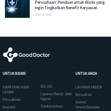
Perusahaan: Panduan untuk Bisnis yang
Ingin Tingkatkan Benefit Karyawan
JUNI 23, 2026
UNTUK BISNIS
UNTUK ANDA
SOLUSI
SIAPA YANG KAMI
LAYANAN PASIEN
LAYANI
Layanan Rawat Jalan
Konsultasi
Digital
Perusahaan
Dokter
Telekonsultasi
Asuransi
Umum/Spesialis