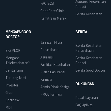
Asuransi Kesehatan
FAQ B2B
Pribadi
GoodCare Clinic
Berita Kesehatan
Kemitraan Merek
MENGAPA GOOD
BERITA
DOCTOR
Jaringan Mitra
Berita Kesehatan
Perusahaan
EKSPLOR
Perusahaan
Asuransi
Mengapa
Berita Kesehatan
Telekesehatan?
Pribadi
Fasilitas Kesehatan
Cerita Kami
Berita Good Doctor
Pialang Asuransi
Tentang kami
Farmasi
DUKUNGAN
Investor
Admin Pihak Ketiga
Grab
FMCG Farmasi
Pusat Layanan
Softbank
FAQ Aplikasi
MDI