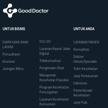
UNTUK BISNIS
UNTUK ANDA
SOLUSI
SIAPA YANG KAMI
LAYANAN PASIEN
LAYANI
Layanan Rawat Jalan
Konsultasi
Digital
Perusahaan
Dokter
Telekonsultasi
Asuransi
Umum/Spesialis
Pengiriman Obat
Jaringan Mitra
Toko Kesehatan
Manajemen
Janji Pemesanan
Kesehatan Populasi
Vaksinasi
Program Kesehatan
Pemeriksaan
Pencegahan
Kesehatan
Layanan Kesehatan
Janji Fisik
Konsumen