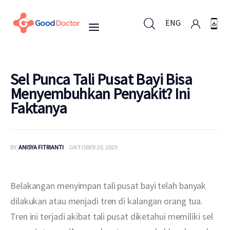
ENG
ENG
Sel Punca Tali Pusat Bayi Bisa
Menyembuhkan Penyakit? Ini
Faktanya
Untuk Bisnis
Untuk Anda
BY
ANISYA FITRIANTI
OKTOBER 20, 2020
Mengapa Good Doctor
Belakangan menyimpan tali pusat bayi telah banyak 
Berita
dilakukan atau menjadi tren di kalangan orang tua. 
Tren ini terjadi akibat tali pusat diketahui memiliki sel 
Layanan