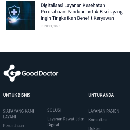
Digitalisasi Layanan Kesehatan
Perusahaan: Panduan untuk Bisnis yang
Ingin Tingkatkan Benefit Karyawan
JUNI 23, 2026
UNTUK BISNIS
UNTUK ANDA
SOLUSI
SIAPA YANG KAMI
LAYANAN PASIEN
LAYANI
Layanan Rawat Jalan
Konsultasi
Digital
Perusahaan
Dokter