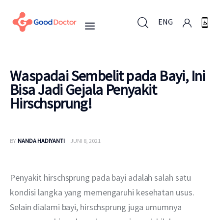
ENG
ENG
Waspadai Sembelit pada Bayi, Ini
Bisa Jadi Gejala Penyakit
Hirschsprung!
Untuk Bisnis
Untuk Anda
BY
NANDA HADIYANTI
JUNI 8, 2021
Mengapa Good Doctor
Penyakit hirschsprung pada bayi adalah salah satu 
Berita
kondisi langka yang memengaruhi kesehatan usus. 
Selain dialami bayi, hirschsprung juga umumnya 
Layanan