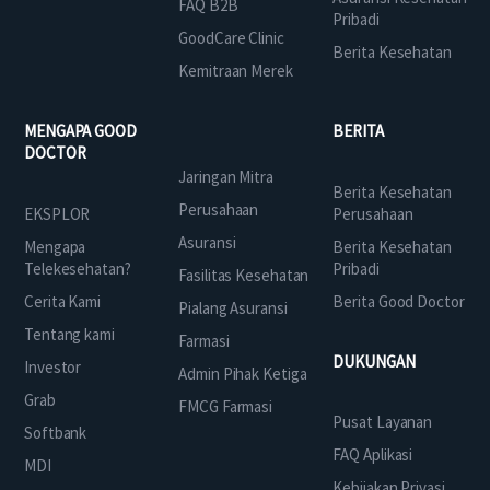
FAQ B2B
Pribadi
GoodCare Clinic
Berita Kesehatan
Kemitraan Merek
MENGAPA GOOD
BERITA
DOCTOR
Jaringan Mitra
Berita Kesehatan
Perusahaan
EKSPLOR
Perusahaan
Asuransi
Mengapa
Berita Kesehatan
Telekesehatan?
Pribadi
Fasilitas Kesehatan
Cerita Kami
Berita Good Doctor
Pialang Asuransi
Tentang kami
Farmasi
DUKUNGAN
Investor
Admin Pihak Ketiga
Grab
FMCG Farmasi
Pusat Layanan
Softbank
FAQ Aplikasi
MDI
Kebijakan Privasi