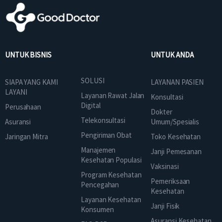
UNTUK BISNIS
UNTUK ANDA
SOLUSI
SIAPA YANG KAMI
LAYANAN PASIEN
LAYANI
Layanan Rawat Jalan
Konsultasi
Digital
Perusahaan
Dokter
Telekonsultasi
Asuransi
Umum/Spesialis
Pengiriman Obat
Jaringan Mitra
Toko Kesehatan
Manajemen
Janji Pemesanan
Kesehatan Populasi
Vaksinasi
Program Kesehatan
Pemeriksaan
Pencegahan
Kesehatan
Layanan Kesehatan
Janji Fisik
Konsumen
Asuransi Kesehatan