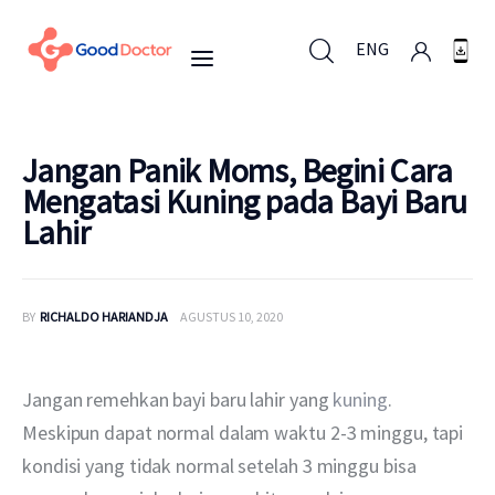
ENG
ENG
Jangan Panik Moms, Begini Cara
Mengatasi Kuning pada Bayi Baru
Lahir
Untuk Bisnis
Untuk Anda
BY
RICHALDO HARIANDJA
AGUSTUS 10, 2020
Mengapa Good Doctor
Jangan remehkan bayi baru lahir yang 
kuning
. 
Berita
Meskipun dapat normal dalam waktu 2-3 minggu, tapi 
kondisi yang tidak normal setelah 3 minggu bisa 
Layanan