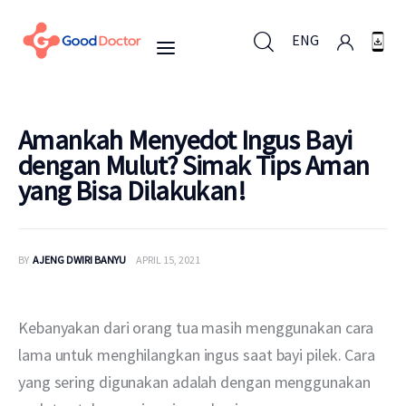
ENG
ENG
Amankah Menyedot Ingus Bayi
dengan Mulut? Simak Tips Aman
yang Bisa Dilakukan!
Untuk Bisnis
Untuk Anda
BY
AJENG DWIRI BANYU
APRIL 15, 2021
Mengapa Good Doctor
Kebanyakan dari orang tua masih menggunakan cara 
Berita
lama untuk menghilangkan ingus saat bayi pilek. Cara 
yang sering digunakan adalah dengan menggunakan 
Layanan