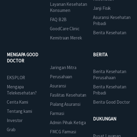
Layanan Kesehatan
Janji Fisik
Konsumen
Asuransi Kesehatan
FAQ B2B
Pribadi
GoodCare Clinic
Berita Kesehatan
Kemitraan Merek
MENGAPA GOOD
BERITA
DOCTOR
Jaringan Mitra
Berita Kesehatan
Perusahaan
EKSPLOR
Perusahaan
Asuransi
Mengapa
Berita Kesehatan
Telekesehatan?
Pribadi
Fasilitas Kesehatan
Cerita Kami
Berita Good Doctor
Pialang Asuransi
Tentang kami
Farmasi
DUKUNGAN
Investor
Admin Pihak Ketiga
Grab
FMCG Farmasi
Pusat Layanan