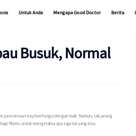
snis
Untuk Anda
Mengapa Good Doctor
Berita
snis
Untuk Anda
Mengapa Good Doctor
Berita
bau Busuk, Normal
m pencernaan bayi berfungsi dengan baik. Namun, tak jarang 
g bagi Moms untuk mengetahui apa saja hal yang bisa 