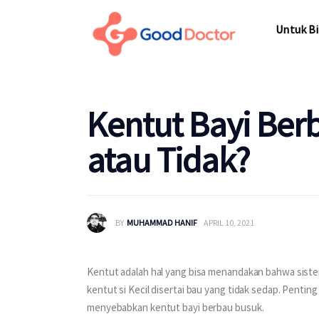
Untuk Bisnis
Untuk Bi
Untuk Anda
Mengapa Good Doctor
Untuk Bi
Kentut Bayi Ber
Berita
atau Tidak?
Layanan
BY
MUHAMMAD HANIF
APRIL 10, 2021
Kentut adalah hal yang bisa menandakan bahwa siste
kentut si Kecil disertai bau yang tidak sedap. Pentin
menyebabkan kentut bayi berbau busuk.