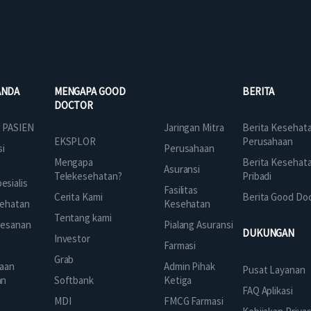
ANDA
MENGAPA GOOD
BERITA
DOCTOR
Jaringan Mitra
 PASIEN
Berita Kesehat
EKSPLOR
Perusahaan
Perusahaan
si
Mengapa
Berita Kesehat
Asuransi
Telekesehatan?
Pribadi
sialis
Fasilitas
Cerita Kami
Berita Good Do
Kesehatan
ehatan
Tentang kami
Pialang Asuransi
mesanan
DUKUNGAN
Investor
Farmasi
Grab
Admin Pihak
aan
Pusat Layanan
Ketiga
an
Softbank
FAQ Aplikasi
FMCG Farmasi
k
MDI