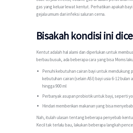
gas yang keluar lewat kentut. Perhatikan apakah bayi 
gejala umum dari infeksi saluran cerna.
Bisakah kondisi ini dic
Kentut adalah hal alami dan diperlukan untuk membua
berbau busuk, ada beberapa cara yang bisa Moms laku
Penuhi kebutuhan cairan bayi untuk mendukung 
kebutuhan cairan (selain ASI) bayi usia 6-12 bulan 
hingga 900 ml
Perbanyak asupan probiotik untuk bayi, seperti yo
Hindari memberikan makanan yang bisa menyeba
Nah, itulah ulasan tentang beberapa penyebab kentut
Kecil tak terlalu bau, lakukan beberapa langkah penc