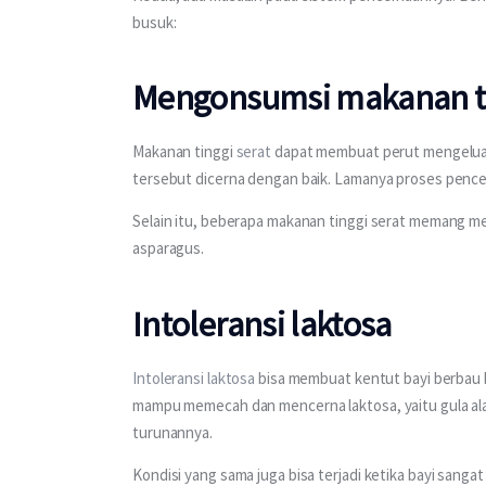
busuk:
Mengonsumsi makanan ti
Makanan tinggi 
serat
 dapat membuat perut mengeluar
tersebut dicerna dengan baik. Lamanya proses pence
Selain itu, beberapa makanan tinggi serat memang mem
asparagus.
Intoleransi laktosa
Intoleransi laktosa
 bisa membuat kentut bayi berbau bu
mampu memecah dan mencerna laktosa, yaitu gula alam
turunannya.
Kondisi yang sama juga bisa terjadi ketika bayi sanga