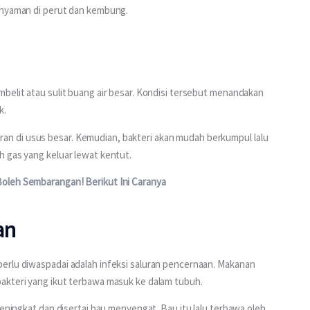
 nyaman di perut dan kembung.
belit atau sulit buang air besar. Kondisi tersebut menandakan 
k.
 di usus besar. Kemudian, bakteri akan mudah berkumpul lalu 
h gas yang keluar lewat kentut.
oleh Sembarangan! Berikut Ini Caranya
an
erlu diwaspadai adalah infeksi saluran pencernaan. Makanan 
akteri yang ikut terbawa masuk ke dalam tubuh.
meningkat dan disertai bau menyengat. Bau itu lalu terbawa oleh 