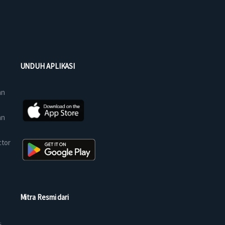
UNDUH APLIKASI
an
an
ctor
Mitra Resmi dari