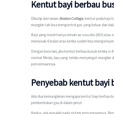
Kentut bayi berbau bu
Dikutip dari laman 
Boston College
, 
kentut pada bayi h
mungkin tak bisa mengontrol gas yang keluar dari dal
Bayi yang masih hanya minum air susu ibu (ASI) atau s
memasuki 6 bulan atau ketika sudah bisa mengonsums
Dengan kata lain, jika kentut berbau busuk ketika si 
normal. Meski, bau yang terlalu menyengat mungkin 
pencernaannya.
Penyebab kentut bayi
Ada dua kemungkinan mengapa kentut bayi berbau b
pembentukan gas di dalam perut.
Kedua, ada masalah pada sistem pencernaannya. Beri