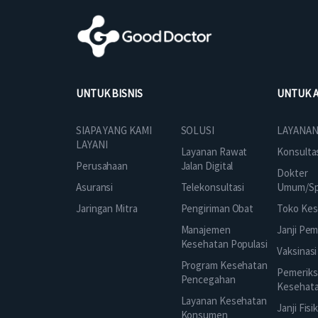
UNTUK BISNIS
UNTUK 
SOLUSI
SIAPA YANG KAMI
LAYANAN
LAYANI
Layanan Rawat
Konsulta
Jalan Digital
Perusahaan
Dokter
Telekonsultasi
Asuransi
Umum/Spe
Pengiriman Obat
Jaringan Mitra
Toko Kes
Manajemen
Janji Pe
Kesehatan Populasi
Vaksinasi
Program Kesehatan
Pemeriks
Pencegahan
Kesehat
Layanan Kesehatan
Janji Fisi
Konsumen