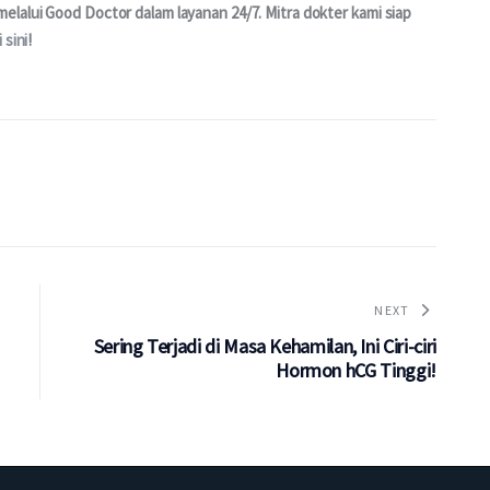
lalui Good Doctor dalam layanan 24/7. Mitra dokter kami siap 
i sini
!
NEXT
Sering Terjadi di Masa Kehamilan, Ini Ciri-ciri
Hormon hCG Tinggi!