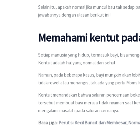
Selain itu, apakah normal jika muncul bau tak sedap p
jawabannya dengan ulasan berikut ini!
Memahami kentut pada
Setiap manusia yang hidup, termasuk bayi, bisa meng
Kentut adalah hal yang normal dan sehat.
Namun, pada beberapa kasus, bayi mungkin akan lebih
tidak rewel atau menangis, tak ada yang perlu Moms 
Kentut menandakan bahwa saluran pencernaan bekerj
tersebut membuat bayi merasa tidak nyaman saat ken
mengalami masalah pada saluran cernanya.
Baca juga: 
Perut si Kecil Buncit dan Membesar, Norma