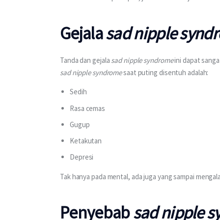
Gejala
sad nipple synd
Tanda dan gejala 
sad nipple syndrome
 ini dapat sang
sad nipple syndrome 
saat puting disentuh adalah:
Sedih
Rasa cemas
Gugup
Ketakutan
Depresi
Tak hanya pada mental, ada juga yang sampai mengalami
Penyebab
sad nipple 