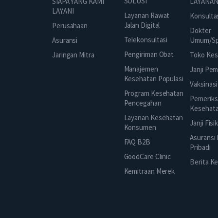
SOLUSI
SIAPA YANG KAMI
LAYANAN
LAYANI
Layanan Rawat
Konsulta
Jalan Digital
Perusahaan
Dokter
Telekonsultasi
Asuransi
Umum/Spe
Pengiriman Obat
Jaringan Mitra
Toko Kes
Manajemen
Janji Pe
Kesehatan Populasi
Vaksinasi
Program Kesehatan
Pemeriks
Pencegahan
Kesehat
Layanan Kesehatan
Janji Fisi
Konsumen
Asuransi
FAQ B2B
Pribadi
GoodCare Clinic
Berita K
Kemitraan Merek