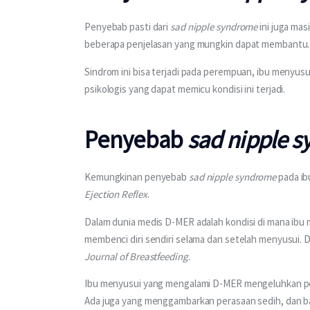
Penyebab pasti dari 
sad nipple syndrome
 ini juga ma
beberapa penjelasan yang mungkin dapat membantu.
Sindrom ini bisa terjadi pada perempuan, ibu menyusui,
psikologis yang dapat memicu kondisi ini terjadi.
Penyebab
sad nipple 
Kemungkinan penyebab 
sad nipple syndrome
 pada i
Ejection Reflex
.
Dalam dunia medis D-MER adalah kondisi di mana ibu 
membenci diri sendiri selama dan setelah menyusui. D
Journal of Breastfeeding
.
Ibu menyusui yang mengalami D-MER mengeluhkan per
Ada juga yang menggambarkan perasaan sedih, dan b