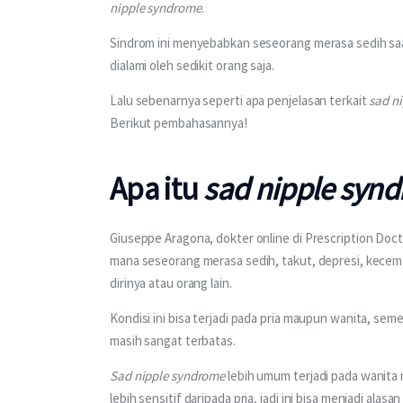
nipple syndrome
.
Sindrom ini menyebabkan seseorang merasa sedih saat
dialami oleh sedikit orang saja.
Lalu sebenarnya seperti apa penjelasan terkait 
sad n
Berikut pembahasannya!
Apa itu
sad nipple syn
Giuseppe Aragona, dokter online di Prescription Doc
mana seseorang merasa sedih, takut, depresi, kecema
dirinya atau orang lain.
Kondisi ini bisa terjadi pada pria maupun wanita, sem
masih sangat terbatas.
Sad nipple syndrome 
lebih umum terjadi pada wanita 
lebih sensitif daripada pria, jadi ini bisa menjadi ala