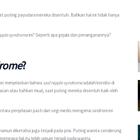
 puting payudara mereka disentuh. Bahkan hal ini tidak hanya 
ipple syndrome
 ini? Seperti apa gejala dan penanganannya? 
drome
?
tor menjelaskan bahwa 
sad nipple syndrome
 adalah kondisi di 
san atau bahkan mual, saat puting mereka disentuh baik oleh 
entara penjelasan pasti dari segi medis mengenai sindrom ini 
namun diketahui juga terjadi pada pria. Puting wanita cenderung 
san mengapa hal itu lebih umum terjadi pada wanita.