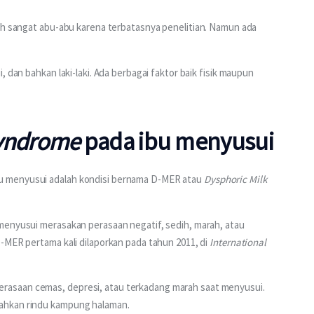
sih sangat abu-abu karena terbatasnya penelitian. Namun ada 
 dan bahkan laki-laki. Ada berbagai faktor baik fisik maupun 
syndrome
pada ibu menyusui
bu menyusui adalah kondisi bernama D-MER atau 
Dysphoric Milk 
menyusui merasakan perasaan negatif, sedih, marah, atau 
-MER pertama kali dilaporkan pada tahun 2011, di 
International 
asaan cemas, depresi, atau terkadang marah saat menyusui. 
ahkan rindu kampung halaman.