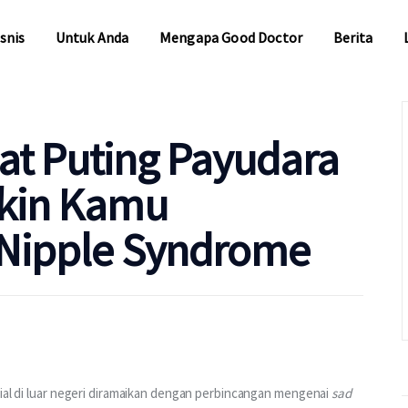
snis
Untuk Anda
Mengapa Good Doctor
Berita
snis
Untuk Anda
Mengapa Good Doctor
Berita
at Puting Payudara
kin Kamu
Nipple Syndrome
sial di luar negeri diramaikan dengan perbincangan mengenai 
sad 