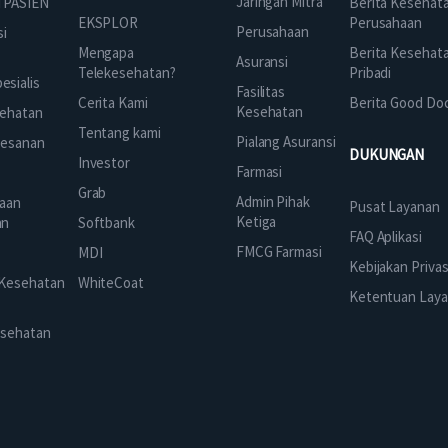
Jaringan Mitra
 PASIEN
Berita Kesehat
EKSPLOR
Perusahaan
Perusahaan
si
Mengapa
Berita Kesehat
Asuransi
Telekesehatan?
Pribadi
sialis
Fasilitas
Cerita Kami
Berita Good Do
Kesehatan
ehatan
Tentang kami
Pialang Asuransi
mesanan
DUKUNGAN
Investor
Farmasi
Grab
Admin Pihak
aan
Pusat Layanan
Ketiga
an
Softbank
FAQ Aplikasi
FMCG Farmasi
k
MDI
Kebijakan Privas
 Kesehatan
WhiteCoat
Ketentuan Lay
esehatan