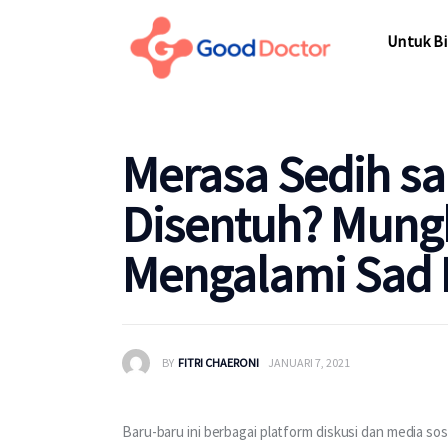
Untuk Bisnis
Untuk Bi
Untuk Anda
Mengapa Good Doctor
Untuk Bi
Merasa Sedih sa
Berita
Disentuh? Mung
Layanan
Mengalami Sad 
BY
FITRI CHAERONI
JANUARI 7, 2021
Baru-baru ini berbagai platform diskusi dan media so