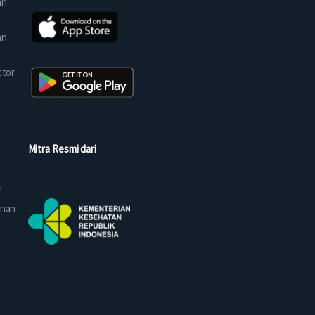
an
an
ctor
Mitra Resmi dari
i
anan