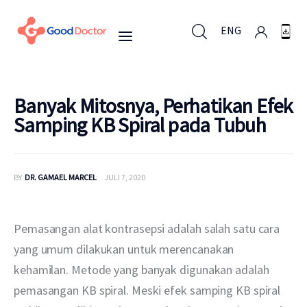
ENG
ENG
Banyak Mitosnya, Perhatikan Efek
Samping KB Spiral pada Tubuh
Untuk Bisnis
BY
DR. GAMAEL MARCEL
JULI 7, 2020
Untuk Anda
Mengapa Good Doctor
Pemasangan alat kontrasepsi adalah salah satu cara 
yang umum dilakukan untuk merencanakan 
Berita
kehamilan. Metode yang banyak digunakan adalah 
pemasangan KB spiral. Meski efek samping KB spiral 
Layanan