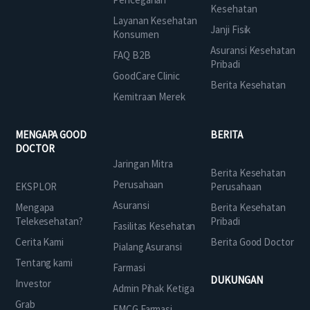
Kesehatan
Layanan Kesehatan
Janji Fisik
Konsumen
Asuransi Kesehatan
FAQ B2B
Pribadi
GoodCare Clinic
Berita Kesehatan
Kemitraan Merek
MENGAPA GOOD
BERITA
DOCTOR
Jaringan Mitra
Berita Kesehatan
Perusahaan
EKSPLOR
Perusahaan
Asuransi
Mengapa
Berita Kesehatan
Telekesehatan?
Pribadi
Fasilitas Kesehatan
Cerita Kami
Berita Good Doctor
Pialang Asuransi
Tentang kami
Farmasi
DUKUNGAN
Investor
Admin Pihak Ketiga
Grab
FMCG Farmasi