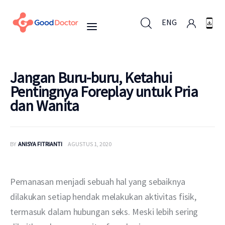
ENG
ENG
Jangan Buru-buru, Ketahui
Pentingnya Foreplay untuk Pria
dan Wanita
Untuk Bisnis
Untuk Anda
BY
ANISYA FITRIANTI
AGUSTUS 1, 2020
Mengapa Good Doctor
Pemanasan menjadi sebuah hal yang sebaiknya 
Berita
dilakukan setiap hendak melakukan aktivitas fisik, 
termasuk dalam hubungan seks. Meski lebih sering 
Layanan