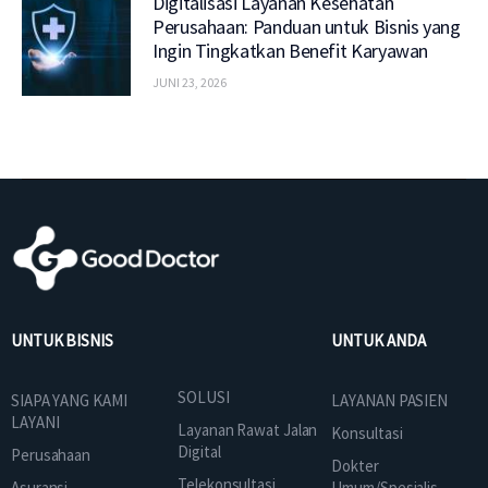
Digitalisasi Layanan Kesehatan
Perusahaan: Panduan untuk Bisnis yang
Ingin Tingkatkan Benefit Karyawan
JUNI 23, 2026
UNTUK BISNIS
UNTUK ANDA
SOLUSI
SIAPA YANG KAMI
LAYANAN PASIEN
LAYANI
Layanan Rawat Jalan
Konsultasi
Digital
Perusahaan
Dokter
Telekonsultasi
Asuransi
Umum/Spesialis