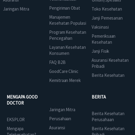
Pengiriman Obat
Jaringan Mitra
Toko Kesehatan
Manajemen
Janji Pemesanan
Kesehatan Populasi
Vaksinasi
Program Kesehatan
Pemeriksaan
Pencegahan
Kesehatan
Layanan Kesehatan
Janji Fisik
Konsumen
Asuransi Kesehatan
FAQ B2B
Pribadi
GoodCare Clinic
Berita Kesehatan
Kemitraan Merek
MENGAPA GOOD
BERITA
DOCTOR
Jaringan Mitra
Berita Kesehatan
Perusahaan
EKSPLOR
Perusahaan
Asuransi
Mengapa
Berita Kesehatan
Telekesehatan?
Pribadi