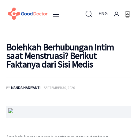
ENG
ENG
Bolehkah Berhubungan Intim
saat Menstruasi? Berikut
Faktanya dari Sisi Medis
Untuk Bisnis
Untuk Anda
BY
NANDA HADIYANTI
SEPTEMBER 30, 2020
Mengapa Good Doctor
Berita
Layanan