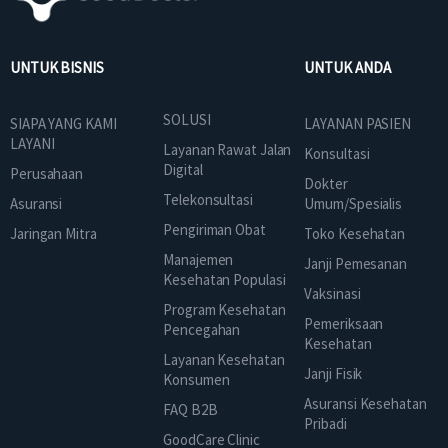
UNTUK BISNIS
UNTUK ANDA
SOLUSI
SIAPA YANG KAMI
LAYANAN PASIEN
LAYANI
Layanan Rawat Jalan
Konsultasi
Digital
Perusahaan
Dokter
Telekonsultasi
Asuransi
Umum/Spesialis
Pengiriman Obat
Jaringan Mitra
Toko Kesehatan
Manajemen
Janji Pemesanan
Kesehatan Populasi
Vaksinasi
Program Kesehatan
Pemeriksaan
Pencegahan
Kesehatan
Layanan Kesehatan
Janji Fisik
Konsumen
Asuransi Kesehatan
FAQ B2B
Pribadi
GoodCare Clinic