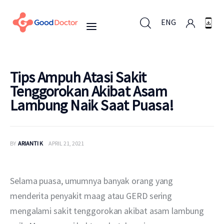
ENG
ENG
Tips Ampuh Atasi Sakit
Tenggorokan Akibat Asam
Lambung Naik Saat Puasa!
Untuk Bisnis
Untuk Anda
BY
ARIANTI K
APRIL 21, 2021
Mengapa Good Doctor
Selama puasa, umumnya banyak orang yang 
Berita
menderita penyakit maag atau GERD sering 
mengalami sakit tenggorokan akibat asam lambung 
Layanan