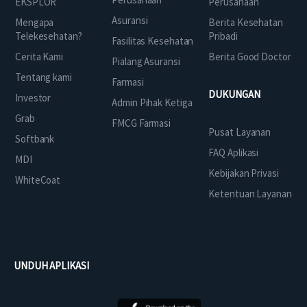
EKSPLOR
Perusahaan
Asuransi
Mengapa
Berita Kesehatan
Telekesehatan?
Pribadi
Fasilitas Kesehatan
Cerita Kami
Berita Good Doctor
Pialang Asuransi
Tentang kami
Farmasi
DUKUNGAN
Investor
Admin Pihak Ketiga
Grab
FMCG Farmasi
Pusat Layanan
Softbank
FAQ Aplikasi
MDI
Kebijakan Privasi
WhiteCoat
Ketentuan Layanan
UNDUH APLIKASI