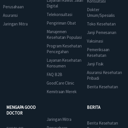
Layanan Rawat Jalan
Konsultasi
Digital
Perusahaan
Dokter
Telekonsultasi
Asuransi
Umum/Spesialis
Pengiriman Obat
Jaringan Mitra
Toko Kesehatan
Manajemen
Janji Pemesanan
Kesehatan Populasi
Vaksinasi
Program Kesehatan
Pemeriksaan
Pencegahan
Kesehatan
Layanan Kesehatan
Janji Fisik
Konsumen
Asuransi Kesehatan
FAQ B2B
Pribadi
GoodCare Clinic
Berita Kesehatan
Kemitraan Merek
MENGAPA GOOD
BERITA
DOCTOR
Jaringan Mitra
Berita Kesehatan
Perusahaan