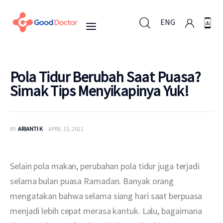
ENG
ENG
Pola Tidur Berubah Saat Puasa?
Simak Tips Menyikapinya Yuk!
Untuk Bisnis
BY
ARIANTI K
APRIL 15, 2021
Untuk Anda
Mengapa Good Doctor
Selain pola makan, perubahan pola tidur juga terjadi 
selama bulan puasa Ramadan. Banyak orang 
Berita
mengatakan bahwa selama siang hari saat berpuasa 
menjadi lebih cepat merasa kantuk. Lalu, bagaimana 
Layanan