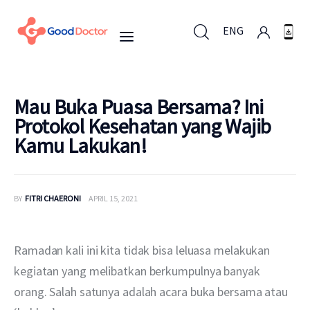
ENG
ENG
Mau Buka Puasa Bersama? Ini
Protokol Kesehatan yang Wajib
Kamu Lakukan!
Untuk Bisnis
Untuk Anda
BY
FITRI CHAERONI
APRIL 15, 2021
Mengapa Good Doctor
Ramadan kali ini kita tidak bisa leluasa melakukan 
Berita
kegiatan yang melibatkan berkumpulnya banyak 
orang. Salah satunya adalah acara buka bersama atau 
Layanan