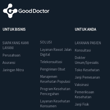
UNTUK BISNIS
UNTUK ANDA
SOLUSI
SIAPA YANG KAMI
LAYANAN PASIEN
LAYANI
Layanan Rawat Jalan
Konsultasi
Digital
Perusahaan
Dokter
Telekonsultasi
Asuransi
Umum/Spesialis
Pengiriman Obat
Jaringan Mitra
Toko Kesehatan
Manajemen
Janji Pemesanan
Kesehatan Populasi
Vaksinasi
Program Kesehatan
Pemeriksaan
Pencegahan
Kesehatan
Layanan Kesehatan
Janji Fisik
Konsumen