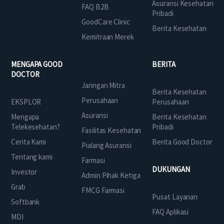
Asuransi Kesehatan
FAQ B2B
Pribadi
GoodCare Clinic
Berita Kesehatan
Kemitraan Merek
MENGAPA GOOD
BERITA
DOCTOR
Jaringan Mitra
Berita Kesehatan
Perusahaan
EKSPLOR
Perusahaan
Asuransi
Mengapa
Berita Kesehatan
Telekesehatan?
Pribadi
Fasilitas Kesehatan
Cerita Kami
Berita Good Doctor
Pialang Asuransi
Tentang kami
Farmasi
DUKUNGAN
Investor
Admin Pihak Ketiga
Grab
FMCG Farmasi
Pusat Layanan
Softbank
FAQ Aplikasi
MDI