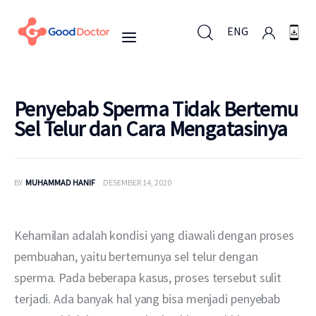
ENG
ENG
Penyebab Sperma Tidak Bertemu
Sel Telur dan Cara Mengatasinya
Untuk Bisnis
BY
MUHAMMAD HANIF
DESEMBER 14, 2020
Untuk Anda
Mengapa Good Doctor
Kehamilan adalah kondisi yang diawali dengan proses 
pembuahan, yaitu bertemunya sel telur dengan 
Berita
sperma. Pada beberapa kasus, proses tersebut sulit 
terjadi. Ada banyak hal yang bisa menjadi penyebab 
Layanan