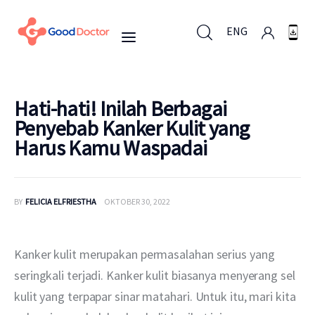
ENG
ENG
Hati-hati! Inilah Berbagai
Penyebab Kanker Kulit yang
Harus Kamu Waspadai
Untuk Bisnis
Untuk Anda
BY
FELICIA ELFRIESTHA
OKTOBER 30, 2022
Mengapa Good Doctor
Kanker kulit merupakan permasalahan serius yang 
Berita
seringkali terjadi. Kanker kulit biasanya menyerang sel 
kulit yang terpapar sinar matahari. Untuk itu, mari kita 
Layanan