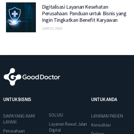
Digitalisasi Layanan Kesehatan
Perusahaan: Panduan untuk Bisnis yang
Ingin Tingkatkan Benefit Karyawan
JUNI 23, 2026
UNTUK BISNIS
UNTUK ANDA
SOLUSI
SIAPA YANG KAMI
LAYANAN PASIEN
LAYANI
Layanan Rawat Jalan
Konsultasi
Digital
Perusahaan
Dokter