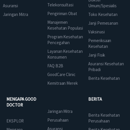
Telekonsultasi
Asuransi
Umum/Spesialis
Pengiriman Obat
Jaringan Mitra
Toko Kesehatan
Manajemen
Janji Pemesanan
Kesehatan Populasi
Vaksinasi
Program Kesehatan
Pemeriksaan
Pencegahan
Kesehatan
Layanan Kesehatan
Janji Fisik
Konsumen
Asuransi Kesehatan
FAQ B2B
Pribadi
GoodCare Clinic
Berita Kesehatan
Kemitraan Merek
MENGAPA GOOD
BERITA
DOCTOR
Jaringan Mitra
Berita Kesehatan
Perusahaan
EKSPLOR
Perusahaan
Asuransi
Mengapa
Berita Kesehatan