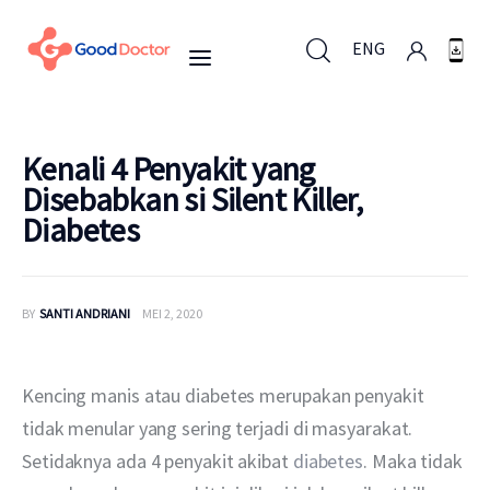
ENG
ENG
Kenali 4 Penyakit yang
Disebabkan si Silent Killer,
Diabetes
Untuk Bisnis
Untuk Anda
BY
SANTI ANDRIANI
MEI 2, 2020
Mengapa Good Doctor
Kencing manis atau diabetes merupakan penyakit 
Berita
tidak menular yang sering terjadi di masyarakat. 
Setidaknya ada 4 penyakit akibat 
diabetes
. Maka tidak 
Layanan