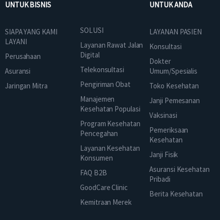
UNTUK BISNIS
UNTUK ANDA
SOLUSI
SIAPA YANG KAMI
LAYANAN PASIEN
LAYANI
Layanan Rawat Jalan
Konsultasi
Digital
Perusahaan
Dokter
Telekonsultasi
Asuransi
Umum/Spesialis
Pengiriman Obat
Jaringan Mitra
Toko Kesehatan
Manajemen
Janji Pemesanan
Kesehatan Populasi
Vaksinasi
Program Kesehatan
Pemeriksaan
Pencegahan
Kesehatan
Layanan Kesehatan
Janji Fisik
Konsumen
Asuransi Kesehatan
FAQ B2B
Pribadi
GoodCare Clinic
Berita Kesehatan
Kemitraan Merek