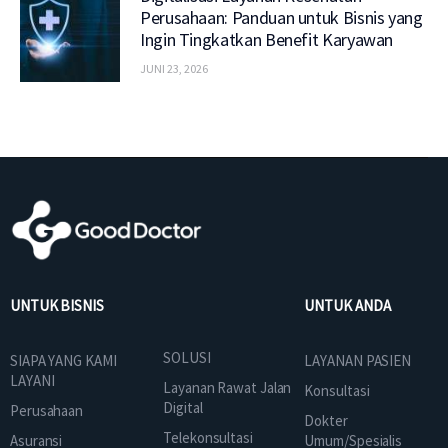
Perusahaan: Panduan untuk Bisnis yang
Ingin Tingkatkan Benefit Karyawan
JUNI 23, 2026
UNTUK BISNIS
UNTUK ANDA
SOLUSI
SIAPA YANG KAMI
LAYANAN PASIEN
LAYANI
Layanan Rawat Jalan
Konsultasi
Digital
Perusahaan
Dokter
Telekonsultasi
Asuransi
Umum/Spesialis