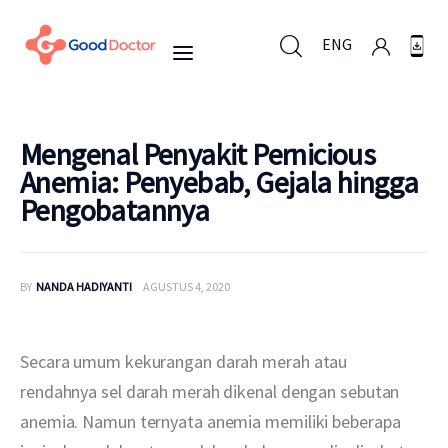
ENG
ENG
Mengenal Penyakit Pernicious
Anemia: Penyebab, Gejala hingga
Pengobatannya
Untuk Bisnis
Untuk Anda
BY
NANDA HADIYANTI
AGUSTUS 4, 2020
Mengapa Good Doctor
Secara umum kekurangan darah merah atau 
Berita
rendahnya sel darah merah dikenal dengan sebutan 
anemia. Namun ternyata anemia memiliki beberapa 
Layanan