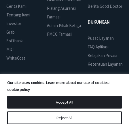
Cerita Kami
Berita Good Doctor
Pialang Asuransi
Tentang kami
Farmasi
DUKUNGAN
Investor
Admin Pihak Ketiga
Grab
FMCG Farmasi
Pusat Layanan
Softbank
FAQ Aplikasi
MDI
Kebijakan Privasi
WhiteCoat
Ketentuan Layanan
Our site uses cookies. Learn more about our use of cookies:
cookie policy
UNDUH APLIKASI
Accept All
Reject All