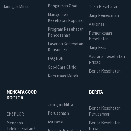
Pengiriman Obat
Jaringan Mitra
Toko Kesehatan
Manajemen
Janji Pemesanan
Kesehatan Populasi
Vaksinasi
Program Kesehatan
Pemeriksaan
Pencegahan
Kesehatan
Layanan Kesehatan
Janji Fisik
Konsumen
Asuransi Kesehatan
FAQ B2B
Pribadi
GoodCare Clinic
Berita Kesehatan
Kemitraan Merek
MENGAPA GOOD
BERITA
DOCTOR
Jaringan Mitra
Berita Kesehatan
Perusahaan
EKSPLOR
Perusahaan
Asuransi
Mengapa
Berita Kesehatan
Telekesehatan?
Pribadi
Fasilitas Kesehatan