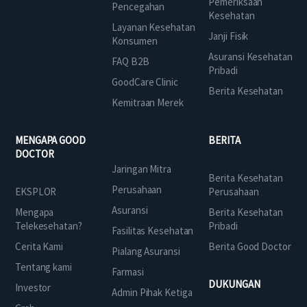
Pemeriksaan
Pencegahan
Kesehatan
Layanan Kesehatan
Janji Fisik
Konsumen
Asuransi Kesehatan
FAQ B2B
Pribadi
GoodCare Clinic
Berita Kesehatan
Kemitraan Merek
MENGAPA GOOD
BERITA
DOCTOR
Jaringan Mitra
Berita Kesehatan
Perusahaan
EKSPLOR
Perusahaan
Asuransi
Mengapa
Berita Kesehatan
Telekesehatan?
Pribadi
Fasilitas Kesehatan
Cerita Kami
Berita Good Doctor
Pialang Asuransi
Tentang kami
Farmasi
DUKUNGAN
Investor
Admin Pihak Ketiga