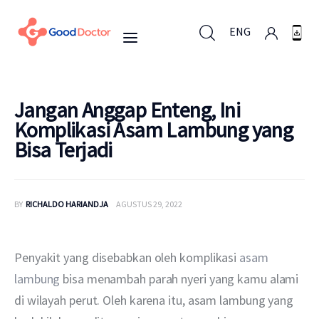
ENG
ENG
Jangan Anggap Enteng, Ini
Komplikasi Asam Lambung yang
Bisa Terjadi
Untuk Bisnis
Untuk Anda
BY
RICHALDO HARIANDJA
AGUSTUS 29, 2022
Mengapa Good Doctor
Penyakit yang disebabkan oleh komplikasi 
asam 
Berita
lambung
 bisa menambah parah nyeri yang kamu alami 
di wilayah perut. Oleh karena itu, asam lambung yang 
Layanan