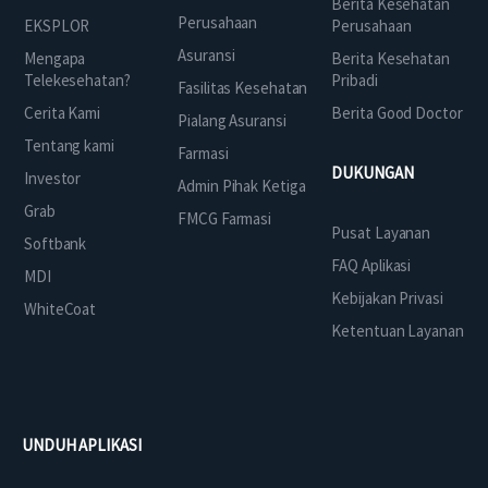
Berita Kesehatan
Perusahaan
EKSPLOR
Perusahaan
Asuransi
Mengapa
Berita Kesehatan
Telekesehatan?
Pribadi
Fasilitas Kesehatan
Cerita Kami
Berita Good Doctor
Pialang Asuransi
Tentang kami
Farmasi
DUKUNGAN
Investor
Admin Pihak Ketiga
Grab
FMCG Farmasi
Pusat Layanan
Softbank
FAQ Aplikasi
MDI
Kebijakan Privasi
WhiteCoat
Ketentuan Layanan
UNDUH APLIKASI