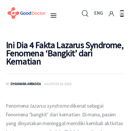
ENG
ENG
Ini Dia 4 Fakta Lazarus Syndrome,
Fenomena ‘Bangkit’ dari
Kematian
Untuk Bisnis
Untuk Anda
BY
DHIAMARA ARRADEA
AGUSTUS 19, 2020
Mengapa Good Doctor
Fenomena 
lazarus syndrome
 dikenal sebagai 
Berita
fenomena ‘bangkit’ dari kematian. Di mana, pasien 
yang dinyatakan meninggal memiliki kembali aktivitas 
Layanan