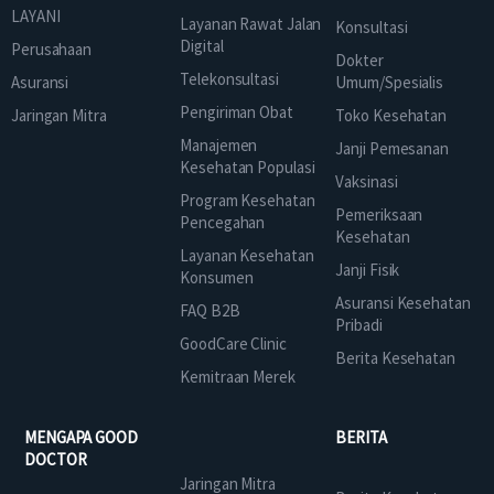
LAYANI
Layanan Rawat Jalan
Konsultasi
Digital
Perusahaan
Dokter
Telekonsultasi
Asuransi
Umum/Spesialis
Pengiriman Obat
Jaringan Mitra
Toko Kesehatan
Manajemen
Janji Pemesanan
Kesehatan Populasi
Vaksinasi
Program Kesehatan
Pemeriksaan
Pencegahan
Kesehatan
Layanan Kesehatan
Janji Fisik
Konsumen
Asuransi Kesehatan
FAQ B2B
Pribadi
GoodCare Clinic
Berita Kesehatan
Kemitraan Merek
MENGAPA GOOD
BERITA
DOCTOR
Jaringan Mitra