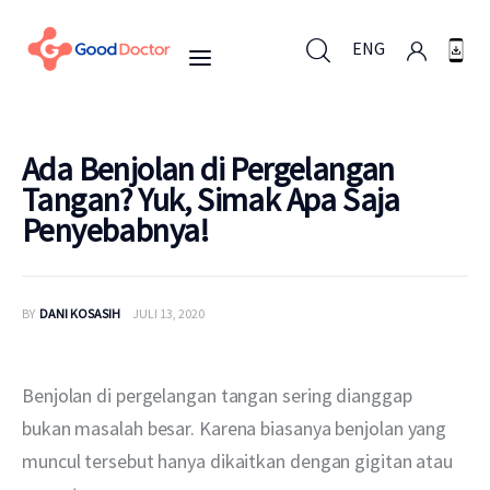
ENG
ENG
Ada Benjolan di Pergelangan
Tangan? Yuk, Simak Apa Saja
Penyebabnya!
Untuk Bisnis
Untuk Anda
BY
DANI KOSASIH
JULI 13, 2020
Mengapa Good Doctor
Benjolan di pergelangan tangan sering dianggap 
Berita
bukan masalah besar. Karena biasanya benjolan yang 
muncul tersebut hanya dikaitkan dengan gigitan atau 
Layanan