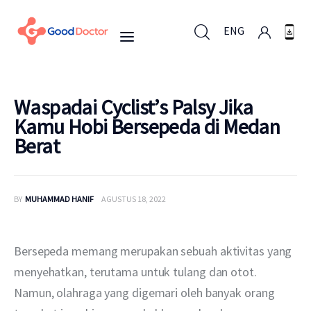
ENG
ENG
Waspadai Cyclist’s Palsy Jika
Kamu Hobi Bersepeda di Medan
Berat
Untuk Bisnis
Untuk Anda
BY
MUHAMMAD HANIF
AGUSTUS 18, 2022
Mengapa Good Doctor
Bersepeda memang merupakan sebuah aktivitas yang 
Berita
menyehatkan, terutama untuk tulang dan otot. 
Namun, olahraga yang digemari oleh banyak orang 
Layanan