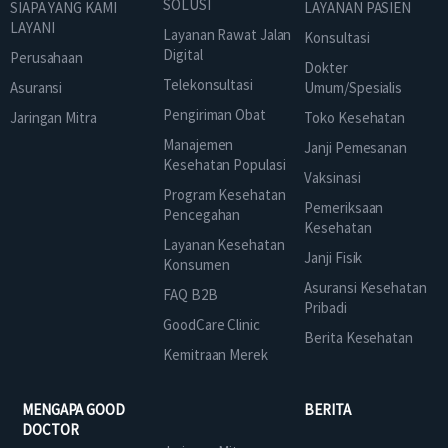
SOLUSI
SIAPA YANG KAMI
LAYANAN PASIEN
LAYANI
Layanan Rawat Jalan
Konsultasi
Digital
Perusahaan
Dokter
Telekonsultasi
Asuransi
Umum/Spesialis
Pengiriman Obat
Jaringan Mitra
Toko Kesehatan
Manajemen
Janji Pemesanan
Kesehatan Populasi
Vaksinasi
Program Kesehatan
Pemeriksaan
Pencegahan
Kesehatan
Layanan Kesehatan
Janji Fisik
Konsumen
Asuransi Kesehatan
FAQ B2B
Pribadi
GoodCare Clinic
Berita Kesehatan
Kemitraan Merek
MENGAPA GOOD
BERITA
DOCTOR