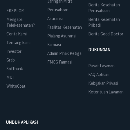
Jaringan Mitra
Berita Kesehatan
Perusahaan
EKSPLOR
Perusahaan
Asuransi
Mengapa
Berita Kesehatan
Telekesehatan?
Pribadi
Fasilitas Kesehatan
Cerita Kami
Berita Good Doctor
Pialang Asuransi
Tentang kami
Farmasi
DUKUNGAN
Investor
Admin Pihak Ketiga
Grab
FMCG Farmasi
Pusat Layanan
Softbank
FAQ Aplikasi
MDI
Kebijakan Privasi
WhiteCoat
Ketentuan Layanan
UNDUH APLIKASI