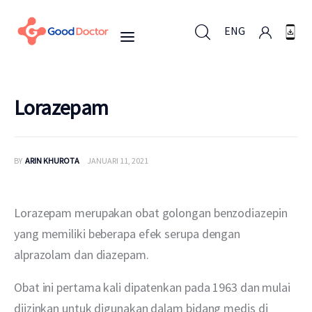
ENG
ENG
Lorazepam
Untuk Bisnis
BY
ARIN KHUROTA
JANUARI 11, 2021
Untuk Anda
Lorazepam merupakan obat golongan benzodiazepin 
Mengapa Good Doctor
yang memiliki beberapa efek serupa dengan 
alprazolam dan diazepam.
Berita
Obat ini pertama kali dipatenkan pada 1963 dan mulai 
Layanan
diizinkan untuk digunakan dalam bidang medis di 