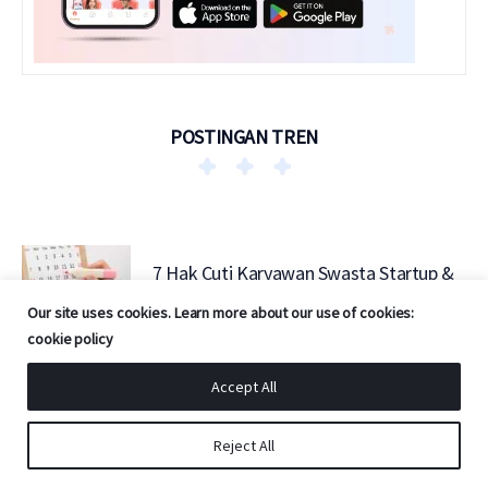
POSTINGAN TREN
7 Hak Cuti Karyawan Swasta Startup &
Korporat di Indonesia
Our site uses cookies. Learn more about our use of cookies:
JULI 6, 2026
cookie policy
Accept All
Mengenal Hyrox Kompetisi Latihan
Kebugaran yang Lagi Digandrungi, Apa
Manfaat Sehatnya?
Reject All
JUNI 24, 2026