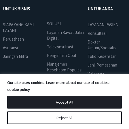
UNTUK BISNIS
UNTUK ANDA
SOLUSI
SIAPA YANG KAMI
LAYANAN PASIEN
LAYANI
Layanan Rawat Jalan
Konsultasi
Digital
Perusahaan
Dokter
Telekonsultasi
Asuransi
Umum/Spesialis
Pengiriman Obat
Jaringan Mitra
Toko Kesehatan
Manajemen
Janji Pemesanan
Kesehatan Populasi
Vaksinasi
Program Kesehatan
Pemeriksaan
Our site uses cookies. Learn more about our use of cookies:
Pencegahan
Kesehatan
cookie policy
Layanan Kesehatan
Janji Fisik
Konsumen
Accept All
Asuransi Kesehatan
FAQ B2B
Pribadi
GoodCare Clinic
Reject All
Berita Kesehatan
Kemitraan Merek