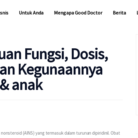
snis
Untuk Anda
Mengapa Good Doctor
Berita
snis
Untuk Anda
Mengapa Good Doctor
Berita
uan Fungsi, Dosis,
dan Kegunaannya
 & anak
 nonsteroid (AINS) yang termasuk dalam turunan dipiridinil. Obat 