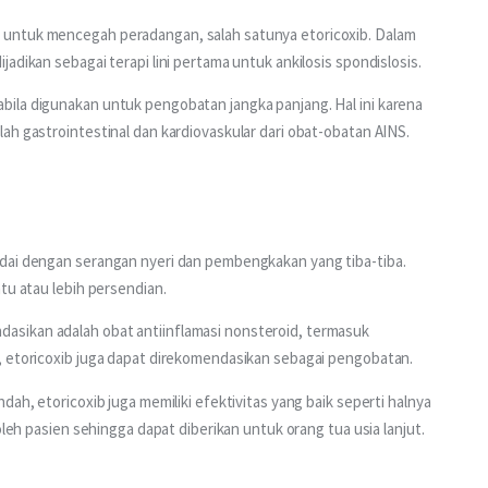
untuk mencegah peradangan, salah satunya etoricoxib. Dalam 
adikan sebagai terapi lini pertama untuk ankilosis spondislosis.
ila digunakan untuk pengobatan jangka panjang. Hal ini karena 
ah gastrointestinal dan kardiovaskular dari obat-obatan AINS.
dai dengan serangan nyeri dan pembengkakan yang tiba-tiba. 
tu atau lebih persendian.
sikan adalah obat antiinflamasi nonsteroid, termasuk 
, etoricoxib juga dapat direkomendasikan sebagai pengobatan.
ah, etoricoxib juga memiliki efektivitas yang baik seperti halnya 
oleh pasien sehingga dapat diberikan untuk orang tua usia lanjut.