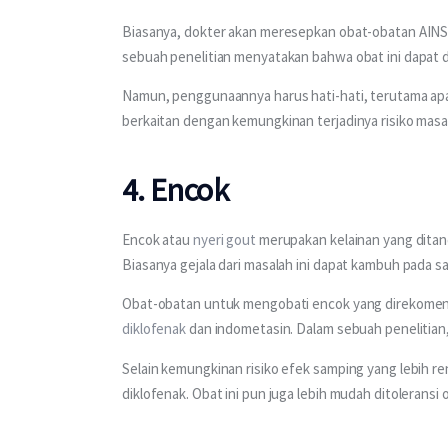
Biasanya, dokter akan meresepkan obat-obatan AINS 
sebuah penelitian menyatakan bahwa obat ini dapat dij
Namun, penggunaannya harus hati-hati, terutama apab
berkaitan dengan kemungkinan terjadinya risiko masal
4. Encok
Encok atau 
nyeri gout
 merupakan kelainan yang ditan
Biasanya gejala dari masalah ini dapat kambuh pada sa
Obat-obatan untuk mengobati encok yang direkomenda
diklofenak
 dan indometasin. Dalam sebuah penelitian
Selain kemungkinan risiko efek samping yang lebih rend
diklofenak. Obat ini pun juga lebih mudah ditoleransi 