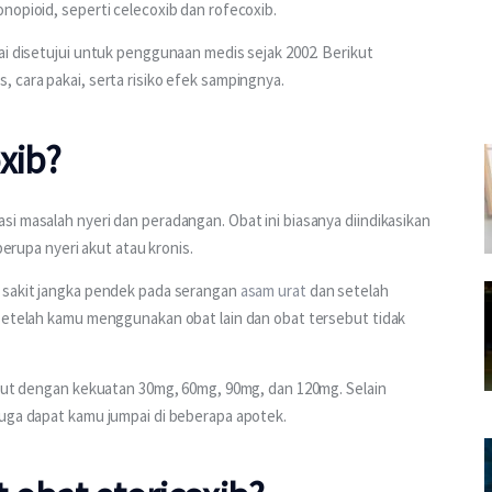
nopioid, seperti celecoxib dan rofecoxib.
ai disetujui untuk penggunaan medis sejak 2002. Berikut 
 cara pakai, serta risiko efek sampingnya.
xib?
i masalah nyeri dan peradangan. Obat ini biasanya diindikasikan 
 berupa nyeri akut atau kronis.
 sakit jangka pendek pada serangan 
asam urat
 dan setelah 
 setelah kamu menggunakan obat lain dan obat tersebut tidak 
aput dengan kekuatan 30mg, 60mg, 90mg, dan 120mg. Selain 
juga dapat kamu jumpai di beberapa apotek.