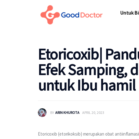
Untuk Bisnis
Untuk Bi
Untuk Anda
Mengapa Good Doctor
Untuk Bi
Etoricoxib| Pand
Berita
Efek Samping, 
Layanan
untuk Ibu hamil
BY
ARIN KHUROTA
APRIL 20, 2023
Etoricoxib (etorikoksib) merupakan obat antiinflamasi