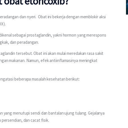
 obat etoricoxib?
radangan dan nyeri.  Obat ini bekerja dengan memblokir aksi 
OX).
dikenal sebagai prostaglandin, yakni hormon yang merespons 
gkak, dan peradangan.
glandin tersebut. Obat ini akan mulai meredakan rasa sakit 
engan makanan. Namun, efek antiinflamasinya meningkat 
mengatasi beberapa masalah kesehatan berikut:
an yang menutupi sendi dan bantalan ujung tulang. Gejalanya 
 persendian, dan cacat fisik.