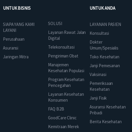
UNTUK BISNIS
UNTUK ANDA
SOLUSI
SIAPA YANG KAMI
LAYANAN PASIEN
LAYANI
Layanan Rawat Jalan
Konsultasi
Digital
Perusahaan
Dokter
Telekonsultasi
Asuransi
Umum/Spesialis
Pengiriman Obat
Jaringan Mitra
Toko Kesehatan
Manajemen
Janji Pemesanan
Kesehatan Populasi
Vaksinasi
Program Kesehatan
Pemeriksaan
Pencegahan
Kesehatan
Layanan Kesehatan
Janji Fisik
Konsumen
Asuransi Kesehatan
FAQ B2B
Pribadi
GoodCare Clinic
Berita Kesehatan
Kemitraan Merek