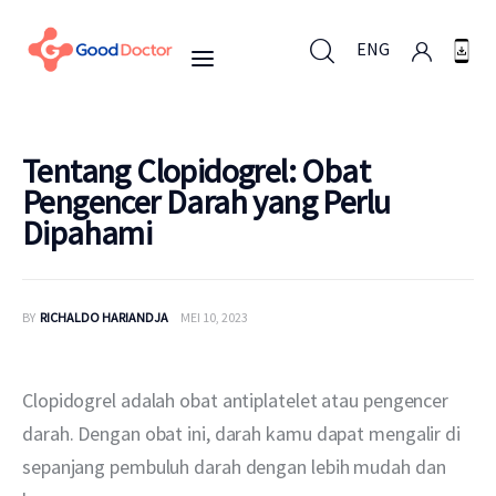
ENG
ENG
Tentang Clopidogrel: Obat
Pengencer Darah yang Perlu
Dipahami
Untuk Bisnis
Untuk Anda
BY
RICHALDO HARIANDJA
MEI 10, 2023
Mengapa Good Doctor
Clopidogrel adalah obat antiplatelet atau pengencer 
Berita
darah. Dengan obat ini, darah kamu dapat mengalir di 
sepanjang pembuluh darah dengan lebih mudah dan 
Layanan